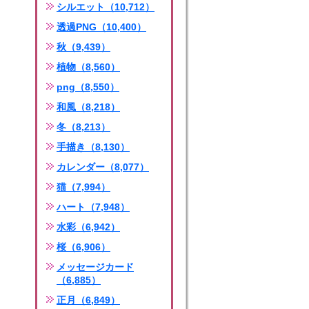
シルエット（10,712）
透過PNG（10,400）
秋（9,439）
植物（8,560）
png（8,550）
和風（8,218）
冬（8,213）
手描き（8,130）
カレンダー（8,077）
猫（7,994）
ハート（7,948）
水彩（6,942）
桜（6,906）
メッセージカード
（6,885）
正月（6,849）