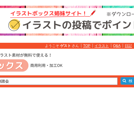
ようこそ
ゲスト
さん
TOP
イラスト
Q&A
日記