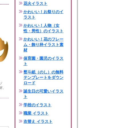
花火イラスト
かわいい！お祭りのイ
ラスト
かわいい！人物（女
性・男性）のイラスト
かわいい！花のフレー
ム・飾り枠イラスト素
材
保育園・園児のイラス
ト
熨斗紙（のし）の無料
テンプレートをダウン
ロード
ソ
材、
誕生日の可愛いイラス
ト
学校のイラスト
職業 イラスト
衣替え イラスト