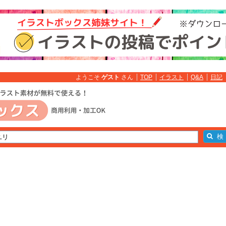
ようこそ
ゲスト
さん
TOP
イラスト
Q&A
日記