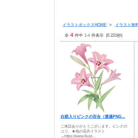
イラストボックスHOME
イラスト無料
4
全
件中
1-4
件表示 (0.221秒)
白筋入りピンクの百合（透過PNG...
ご来訪ありがとうございます。ピンクの
ユリ。★他の花卉イラスト
→https://www.illust-...