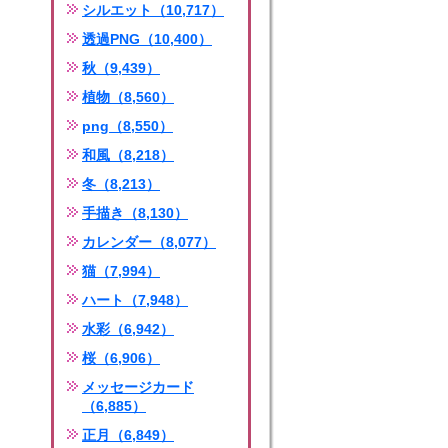
シルエット（10,717）
透過PNG（10,400）
秋（9,439）
植物（8,560）
png（8,550）
和風（8,218）
冬（8,213）
手描き（8,130）
カレンダー（8,077）
猫（7,994）
ハート（7,948）
水彩（6,942）
桜（6,906）
メッセージカード
（6,885）
正月（6,849）