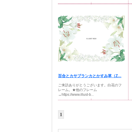
百合とカサブランカとかすみ草（Z...
ご来訪ありがとうございます。白花のフ
レーム。★他のフレーム
→https://www.illust-b...
1