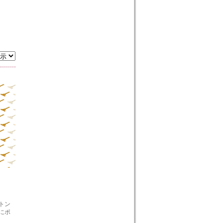
トン
にポ