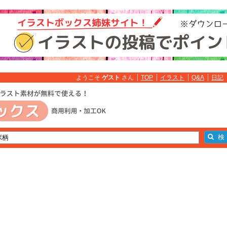
ようこそ
ゲスト
さん
TOP
イラスト
Q&A
日記