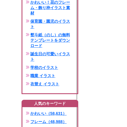
かわいい！花のフレー
ム・飾り枠イラスト素
材
保育園・園児のイラス
ト
熨斗紙（のし）の無料
テンプレートをダウン
ロード
誕生日の可愛いイラス
ト
学校のイラスト
職業 イラスト
衣替え イラスト
人気のキーワード
かわいい（58,631）
フレーム（48,988）