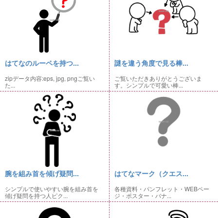
はてなのルーペを持つ...
謎を違う角度で見る棒...
zipデータ内容:eps, jpg, pngご覧い
ご覧いただきありがとうございま
た...
す。シンプルで可愛い棒...
腕を組み首を傾げ疑問...
はてなマーク（クエス...
シンプルで使いやすい腕を組み首を
各種資料・パンフレット・WEBペー
傾げ疑問を持つ人ピク...
ジ・ポスター・バナ...