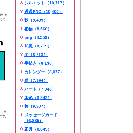
シルエット（10,717）
透過PNG（10,400）
 画像
めで
秋（9,439）
植物（8,560）
png（8,550）
和風（8,219）
冬（8,213）
手描き（8,130）
カレンダー（8,077）
猫（7,994）
ハート（7,948）
水彩（6,942）
桜（6,907）
。 画
メッセージカード
すめ
（6,885）
正月（6,849）