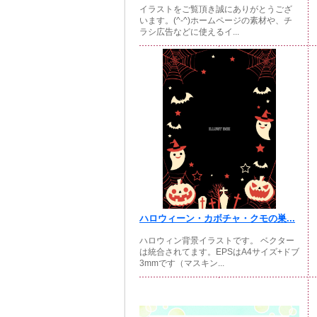
イラストをご覧頂き誠にありがとうござ
います。(^-^)ホームページの素材や、チ
ラシ広告などに使えるイ...
ハロウィーン・カボチャ・クモの巣...
ハロウィン背景イラストです。 ベクター
は統合されてます。EPSはA4サイズ+ドブ
3mmです（マスキン...