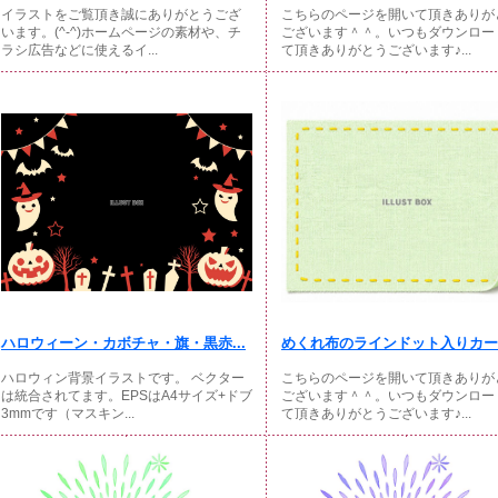
イラストをご覧頂き誠にありがとうござ
こちらのページを開いて頂きありが
います。(^-^)ホームページの素材や、チ
ございます＾＾。いつもダウンロー
ラシ広告などに使えるイ...
て頂きありがとうございます♪...
ハロウィーン・カボチャ・旗・黒赤...
めくれ布のラインドット入りカー
ハロウィン背景イラストです。 ベクター
こちらのページを開いて頂きありが
は統合されてます。EPSはA4サイズ+ドブ
ございます＾＾。いつもダウンロー
3mmです（マスキン...
て頂きありがとうございます♪...