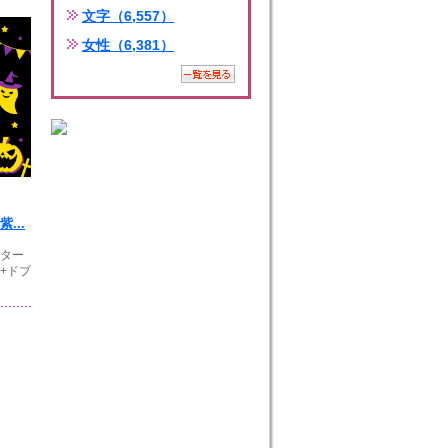
文字（6,557）
女性（6,381）
...
クター
+ドブ