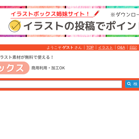
ようこそ
ゲスト
さん
TOP
イラスト
Q&A
日記