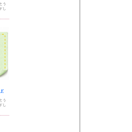
とう
ドし
ド
とう
ドし