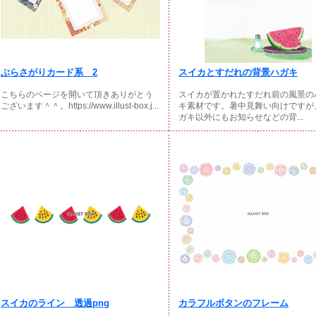
ぶらさがりカード系 2
スイカとすだれの背景ハガキ
こちらのページを開いて頂きありがとう
スイカが置かれたすだれ前の風景の
ございます＾＾。https://www.illust-box.j...
キ素材です。暑中見舞い向けですが
ガキ以外にもお知らせなどの背...
スイカのライン 透過png
カラフルボタンのフレーム