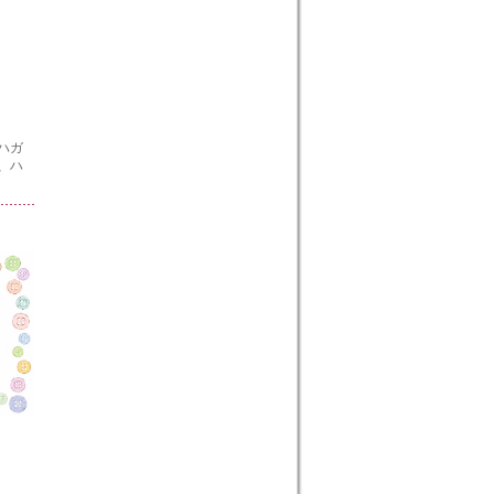
ハガ
、ハ