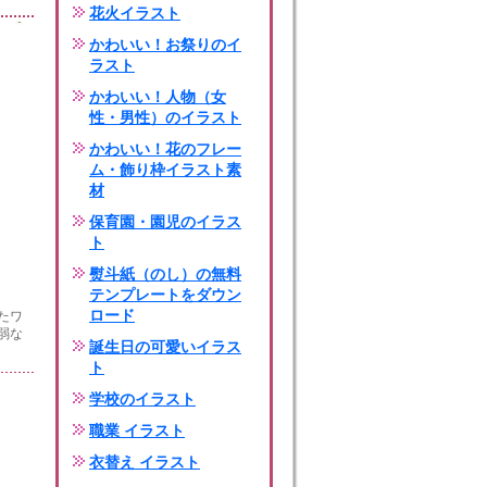
花火イラスト
かわいい！お祭りのイ
ラスト
かわいい！人物（女
性・男性）のイラスト
かわいい！花のフレー
ム・飾り枠イラスト素
材
保育園・園児のイラス
ト
熨斗紙（のし）の無料
テンプレートをダウン
ロード
たワ
弱な
誕生日の可愛いイラス
ト
学校のイラスト
職業 イラスト
衣替え イラスト