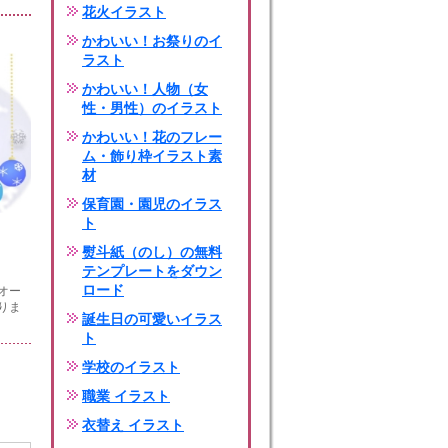
花火イラスト
かわいい！お祭りのイ
ラスト
かわいい！人物（女
性・男性）のイラスト
かわいい！花のフレー
ム・飾り枠イラスト素
材
保育園・園児のイラス
ト
熨斗紙（のし）の無料
テンプレートをダウン
ロード
オー
りま
誕生日の可愛いイラス
ト
学校のイラスト
職業 イラスト
衣替え イラスト