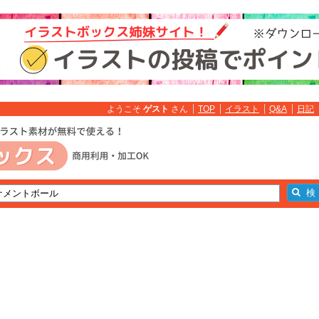
ようこそ
ゲスト
さん
TOP
イラスト
Q&A
日記