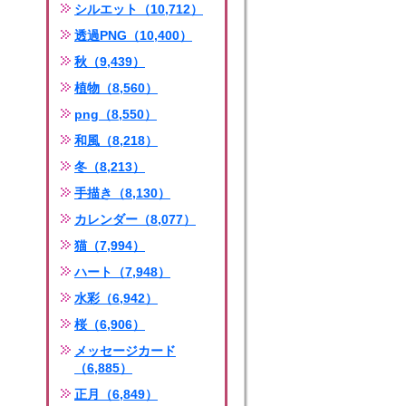
シルエット（10,712）
透過PNG（10,400）
秋（9,439）
植物（8,560）
png（8,550）
和風（8,218）
冬（8,213）
手描き（8,130）
カレンダー（8,077）
猫（7,994）
ハート（7,948）
水彩（6,942）
桜（6,906）
メッセージカード
（6,885）
正月（6,849）