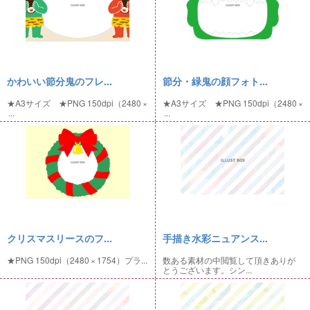
かわいい節分鬼のフレ...
節分・緑鬼の顔フォト...
★A3サイズ ★PNG 150dpi（2480 ×
★A3サイズ ★PNG 150dpi（2480 ×
...
...
クリスマスリースのフ...
手描き水彩ニュアンス...
★PNG 150dpi（2480 × 1754）プラ...
数ある素材の中閲覧して頂きありが
とうございます。シン...