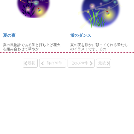
夏の夜
蛍のダンス
夏の風物詩である蛍と打ち上げ花火
夏の夜を静かに彩ってくれる蛍たち
を組み合わせて華やか...
のイラストです。その...
最初
前の20件
次の20件
最後