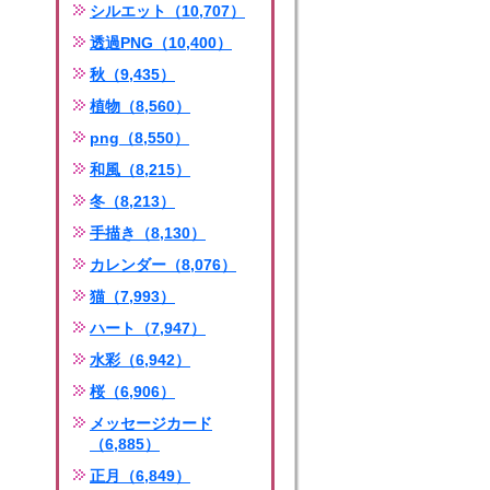
シルエット（10,707）
透過PNG（10,400）
秋（9,435）
植物（8,560）
png（8,550）
和風（8,215）
冬（8,213）
手描き（8,130）
カレンダー（8,076）
猫（7,993）
ハート（7,947）
水彩（6,942）
桜（6,906）
メッセージカード
（6,885）
正月（6,849）