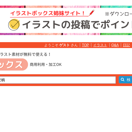
ようこそ
ゲスト
さん
TOP
イラスト
Q&A
日記