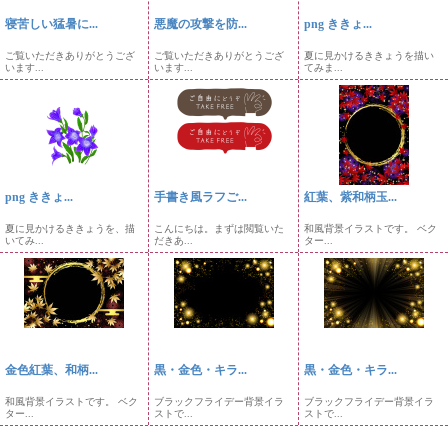
寝苦しい猛暑に...
悪魔の攻撃を防...
png ききょ...
ご覧いただきありがとうござ
ご覧いただきありがとうござ
夏に見かけるききょうを描い
います...
います...
てみま...
png ききょ...
手書き風ラフご...
紅葉、紫和柄玉...
夏に見かけるききょうを、描
こんにちは。まずは閲覧いた
和風背景イラストです。 ベク
いてみ...
だきあ...
ター...
金色紅葉、和柄...
黒・金色・キラ...
黒・金色・キラ...
和風背景イラストです。 ベク
ブラックフライデー背景イラ
ブラックフライデー背景イラ
ター...
ストで...
ストで...