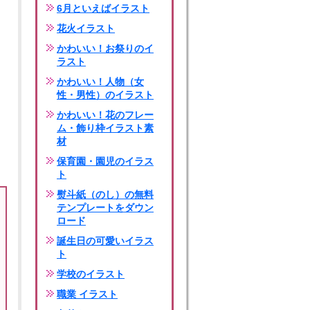
6月といえばイラスト
花火イラスト
かわいい！お祭りのイ
ラスト
かわいい！人物（女
性・男性）のイラスト
かわいい！花のフレー
ム・飾り枠イラスト素
材
保育園・園児のイラス
ト
熨斗紙（のし）の無料
テンプレートをダウン
ロード
誕生日の可愛いイラス
ト
学校のイラスト
職業 イラスト