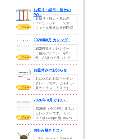
りの提...
お祭り・縁日・屋台の
PO...
お祭り・縁日・屋台の
POPテンプレートです。
ファイル形式は透過PNG
です。---太め...
2026年8月 カレンダ...
2026年8月 カレンダー
二色のアイコン 令和8
年 A4横のイラストで
す。8月をテ...
お盆休みのお知らせ
お盆休みのお知らせテン
プレートです。 かわいい
夏のイラスト入りです。
休業日の日付けを...
2026年 8月 かわい...
2026年（令和8年）8月の
カレンダーです。 サイ
ズ：横1480px 縦1047px...
お好み焼きとコテ
ご覧いただきありがとう