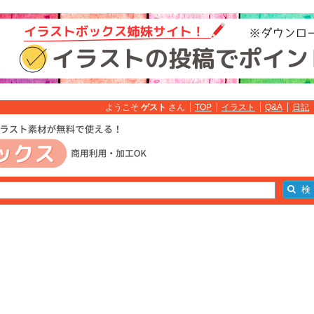
ようこそ
ゲスト
さん
TOP
イラスト
Q&A
日記