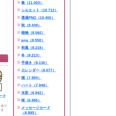
春（11,003）
シルエット（10,712）
透過PNG（10,400）
秋（9,439）
植物（8,560）
png（8,550）
和風（8,218）
冬（8,213）
手描き（8,130）
カレンダー（8,077）
猫（7,994）
ハート（7,948）
水彩（6,942）
ーマ
桜（6,906）
きあり
メッセージカード
いま
（6,885）