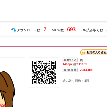
7
693
ダウンロード数：
VIEW数：
QR読み取り数：
横：
1480px
縦:
1110px
228.13kb
読み取り回数：
4
回