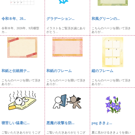
令和８年、20...
グラデーション...
和風グリーンの...
令和８年、2026年、9月横型
イラストをご覧頂き誠にあり
こちらのページを開いて頂き
カ...
がとう...
ありが...
和紙と伝統柄テ...
和紙のフレーム
縦のフレーム
こちらのページを開いて頂き
こちらのページを開いて頂き
こちらのページを開いて頂き
ありが...
ありが...
ありが...
寝苦しい猛暑に...
悪魔の攻撃を防...
png ききょ...
ご覧いただきありがとうござ
ご覧いただきありがとうござ
夏に見かけるききょうを描い