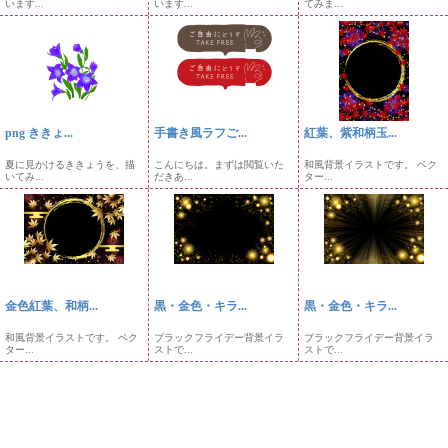
います...
います...
てみま...
png ききょ...
手書き風ラフご...
紅葉、紫和柄玉...
夏に見かけるききょうを、描
こんにちは。まずは閲覧いた
和風背景イラストです。 ベク
いてみ...
だきあ...
ター...
金色紅葉、和柄...
黒・金色・キラ...
黒・金色・キラ...
和風背景イラストです。 ベク
ブラックフライデー背景イラ
ブラックフライデー背景イラ
ター...
ストで...
ストで...