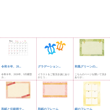
令和８年、20...
グラデーション...
和風グリーンの...
令和８年、2026年、9月横型
イラストをご覧頂き誠にあり
こちらのページを開いて頂き
カ...
がとう...
ありが...
和紙と伝統柄テ...
和紙のフレーム
縦のフレーム