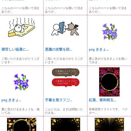
こちらのページを開いて頂き
こちらのページを開いて頂き
こちらのページを開いて頂き
ありが...
ありが...
ありが...
寝苦しい猛暑に...
悪魔の攻撃を防...
png ききょ...
ご覧いただきありがとうござ
ご覧いただきありがとうござ
夏に見かけるききょうを描い
います...
います...
てみま...
png ききょ...
手書き風ラフご...
紅葉、紫和柄玉...
夏に見かけるききょうを、描
こんにちは。まずは閲覧いた
和風背景イラストです。 ベク
いてみ...
だきあ...
ター...