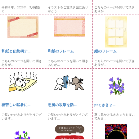
令和８年、2026年、9月横型
イラストをご覧頂き誠にあり
こちらのページを開いて頂き
カ...
がとう...
ありが...
和紙と伝統柄テ...
和紙のフレーム
縦のフレーム
こちらのページを開いて頂き
こちらのページを開いて頂き
こちらのページを開いて頂き
ありが...
ありが...
ありが...
寝苦しい猛暑に...
悪魔の攻撃を防...
png ききょ...
ご覧いただきありがとうござ
ご覧いただきありがとうござ
夏に見かけるききょうを描い
います...
います...
てみま...