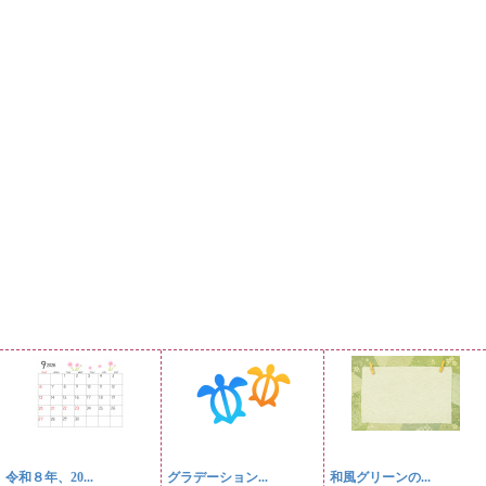
令和８年、20...
グラデーション...
和風グリーンの...