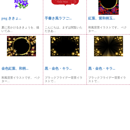
png ききょ...
手書き風ラフご...
紅葉、紫和柄玉...
夏に見かけるききょうを、描
こんにちは。まずは閲覧いた
和風背景イラストです。 ベク
いてみ...
だきあ...
ター...
金色紅葉、和柄...
黒・金色・キラ...
黒・金色・キラ...
和風背景イラストです。 ベク
ブラックフライデー背景イラ
ブラックフライデー背景イラ
ター...
ストで...
ストで...