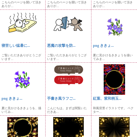
こちらのページを開いて頂き
こちらのページを開いて頂き
こちらのページを開いて頂き
ありが...
ありが...
ありが...
寝苦しい猛暑に...
悪魔の攻撃を防...
png ききょ...
ご覧いただきありがとうござ
ご覧いただきありがとうござ
夏に見かけるききょうを描い
います...
います...
てみま...
png ききょ...
手書き風ラフご...
紅葉、紫和柄玉...
夏に見かけるききょうを、描
こんにちは。まずは閲覧いた
和風背景イラストです。 ベク
いてみ...
だきあ...
ター...