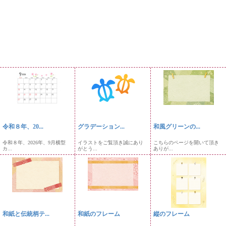
令和８年、20...
グラデーション...
和風グリーンの...
令和８年、2026年、9月横型
イラストをご覧頂き誠にあり
こちらのページを開いて頂き
カ...
がとう...
ありが...
和紙と伝統柄テ...
和紙のフレーム
縦のフレーム