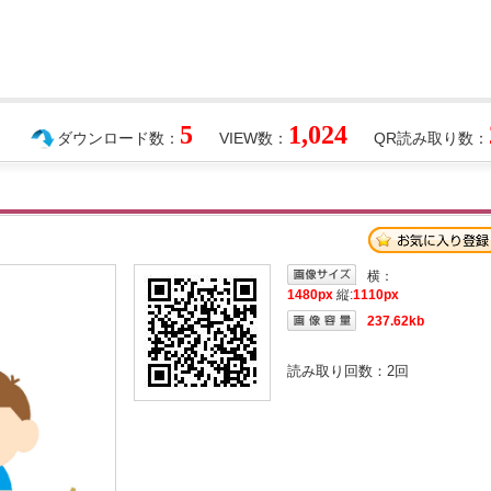
5
1,024
ダウンロード数：
VIEW数：
QR読み取り数：
横：
1480px
縦:
1110px
237.62kb
読み取り回数：
2
回