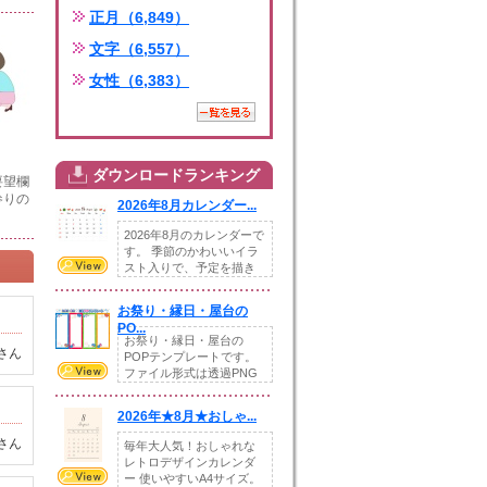
正月（6,849）
文字（6,557）
女性（6,383）
ダウンロードランキング
要望欄
参りの
2026年8月カレンダー...
2026年8月のカレンダーで
す。 季節のかわいいイラ
スト入りで、予定を描き
込めるスペ...
お祭り・縁日・屋台の
PO...
お祭り・縁日・屋台の
さん
POPテンプレートです。
ファイル形式は透過PNG
です。---太め...
2026年★8月★おしゃ...
さん
毎年大人気！おしゃれな
レトロデザインカレンダ
ー 使いやすいA4サイズ。