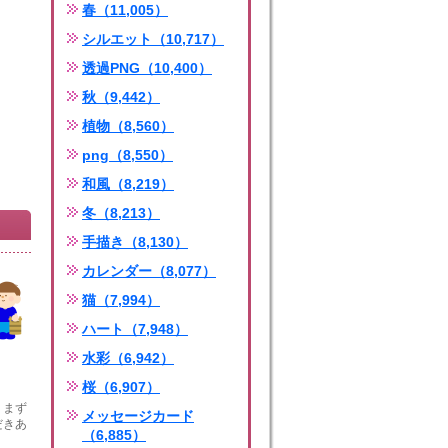
春（11,005）
シルエット（10,717）
透過PNG（10,400）
秋（9,442）
植物（8,560）
png（8,550）
和風（8,219）
冬（8,213）
手描き（8,130）
カレンダー（8,077）
猫（7,994）
ハート（7,948）
水彩（6,942）
桜（6,907）
。まず
メッセージカード
だきあ
（6,885）