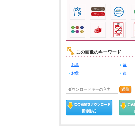
この画像のキーワード
お墓
墓
お盆
盆
送信