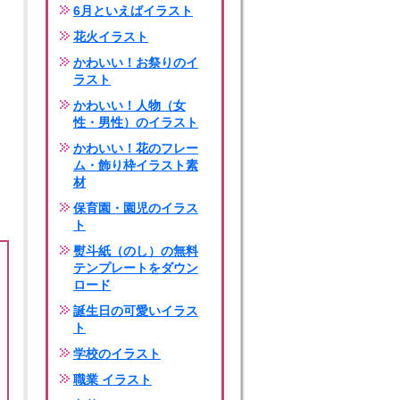
6月といえばイラスト
花火イラスト
かわいい！お祭りのイ
ラスト
かわいい！人物（女
性・男性）のイラスト
かわいい！花のフレー
ム・飾り枠イラスト素
材
保育園・園児のイラス
ト
熨斗紙（のし）の無料
テンプレートをダウン
ロード
誕生日の可愛いイラス
ト
学校のイラスト
職業 イラスト