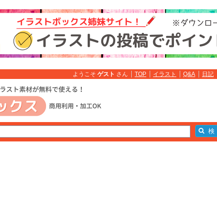
ようこそ
ゲスト
さん
TOP
イラスト
Q&A
日記