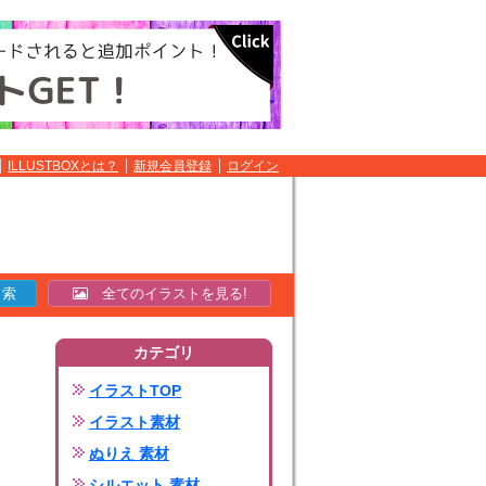
ILLUSTBOXとは？
新規会員登録
ログイン
全てのイラストを見る!
カテゴリ
イラストTOP
イラスト素材
ぬりえ 素材
シルエット 素材