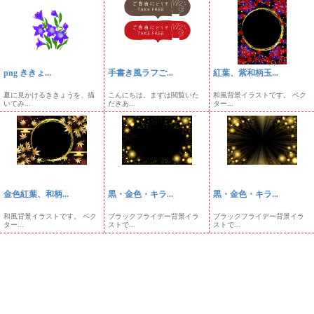
png ききょ...
手書き風ラフご...
紅葉、紫和柄玉...
夏に見かけるききょうを、描
こんにちは。まずは閲覧いた
和風背景イラストです。 ベク
いてみ...
だきあ...
ター...
金色紅葉、和柄...
黒・金色・キラ...
黒・金色・キラ...
和風背景イラストです。 ベク
ブラックフライデー背景イラ
ブラックフライデー背景イラ
ター...
ストで...
ストで...