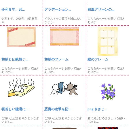
令和８年、20...
グラデーション...
和風グリーンの...
令和８年、2026年、9月横型
イラストをご覧頂き誠にあり
こちらのページを開いて頂き
カ...
がとう...
ありが...
和紙と伝統柄テ...
和紙のフレーム
縦のフレーム
こちらのページを開いて頂き
こちらのページを開いて頂き
こちらのページを開いて頂き
ありが...
ありが...
ありが...
寝苦しい猛暑に...
悪魔の攻撃を防...
png ききょ...
ご覧いただきありがとうござ
ご覧いただきありがとうござ
夏に見かけるききょうを描い
います...
います...
てみま...