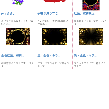
png ききょ...
手書き風ラフご...
紅葉、紫和柄玉...
夏に見かけるききょうを、描
こんにちは。まずは閲覧いた
和風背景イラストです。 ベク
いてみ...
だきあ...
ター...
金色紅葉、和柄...
黒・金色・キラ...
黒・金色・キラ...
和風背景イラストです。 ベク
ブラックフライデー背景イラ
ブラックフライデー背景イラ
ター...
ストで...
ストで...