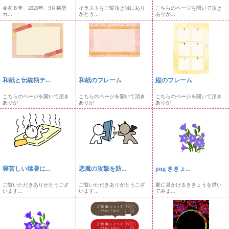
令和８年、2026年、9月横型
イラストをご覧頂き誠にあり
こちらのページを開いて頂き
カ...
がとう...
ありが...
和紙と伝統柄テ...
和紙のフレーム
縦のフレーム
こちらのページを開いて頂き
こちらのページを開いて頂き
こちらのページを開いて頂き
ありが...
ありが...
ありが...
寝苦しい猛暑に...
悪魔の攻撃を防...
png ききょ...
ご覧いただきありがとうござ
ご覧いただきありがとうござ
夏に見かけるききょうを描い
います...
います...
てみま...