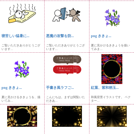
寝苦しい猛暑に...
悪魔の攻撃を防...
png ききょ...
ご覧いただきありがとうござ
ご覧いただきありがとうござ
夏に見かけるききょうを描い
います...
います...
てみま...
png ききょ...
手書き風ラフご...
紅葉、紫和柄玉...
夏に見かけるききょうを、描
こんにちは。まずは閲覧いた
和風背景イラストです。 ベク
いてみ...
だきあ...
ター...