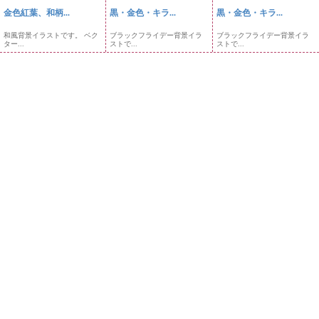
金色紅葉、和柄...
黒・金色・キラ...
黒・金色・キラ...
和風背景イラストです。 ベク
ブラックフライデー背景イラ
ブラックフライデー背景イラ
ター...
ストで...
ストで...