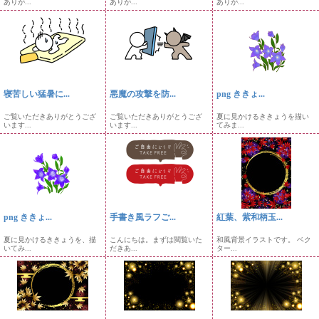
ありが...
ありが...
ありが...
寝苦しい猛暑に...
悪魔の攻撃を防...
png ききょ...
ご覧いただきありがとうござ
ご覧いただきありがとうござ
夏に見かけるききょうを描い
います...
います...
てみま...
png ききょ...
手書き風ラフご...
紅葉、紫和柄玉...
夏に見かけるききょうを、描
こんにちは。まずは閲覧いた
和風背景イラストです。 ベク
いてみ...
だきあ...
ター...