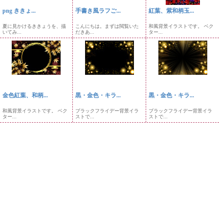
png ききょ...
手書き風ラフご...
紅葉、紫和柄玉...
夏に見かけるききょうを、描
こんにちは。まずは閲覧いた
和風背景イラストです。 ベク
いてみ...
だきあ...
ター...
金色紅葉、和柄...
黒・金色・キラ...
黒・金色・キラ...
和風背景イラストです。 ベク
ブラックフライデー背景イラ
ブラックフライデー背景イラ
ター...
ストで...
ストで...