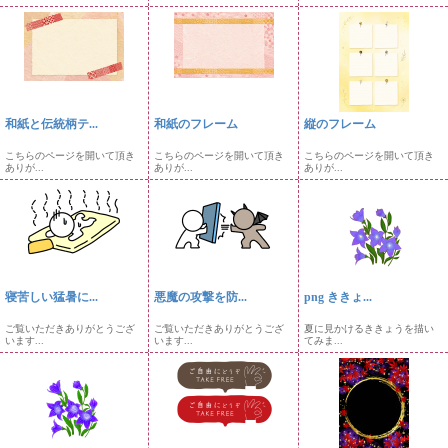
和紙と伝統柄テ...
和紙のフレーム
縦のフレーム
こちらのページを開いて頂き
こちらのページを開いて頂き
こちらのページを開いて頂き
ありが...
ありが...
ありが...
寝苦しい猛暑に...
悪魔の攻撃を防...
png ききょ...
ご覧いただきありがとうござ
ご覧いただきありがとうござ
夏に見かけるききょうを描い
います...
います...
てみま...