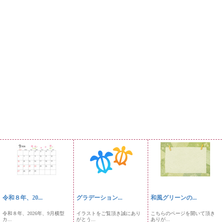
令和８年、20...
グラデーション...
和風グリーンの...
令和８年、2026年、9月横型
イラストをご覧頂き誠にあり
こちらのページを開いて頂き
カ...
がとう...
ありが...