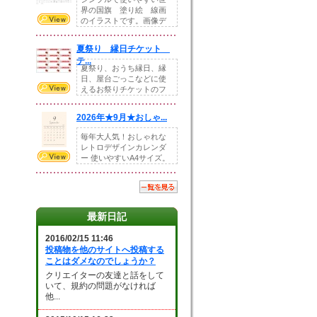
界の国旗 塗り絵 線画
のイラストです。画像デ
ータとEPSデータ...
夏祭り 縁日チケット
テ...
夏祭り、おうち縁日、縁
日、屋台ごっこなどに使
えるお祭りチケットのフ
ォーマットです。Z...
2026年★9月★おしゃ...
毎年大人気！おしゃれな
レトロデザインカレンダ
ー 使いやすいA4サイズ。
illust...
最新日記
2016/02/15 11:46
投稿物を他のサイトへ投稿する
ことはダメなのでしょうか？
クリエイターの友達と話をして
いて、規約の問題がなければ
他...