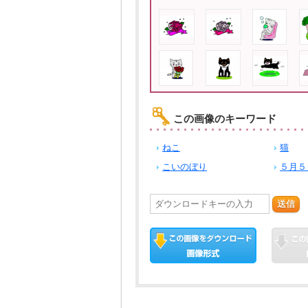
この画像のキーワード
ねこ
猫
こいのぼり
５月５
送信