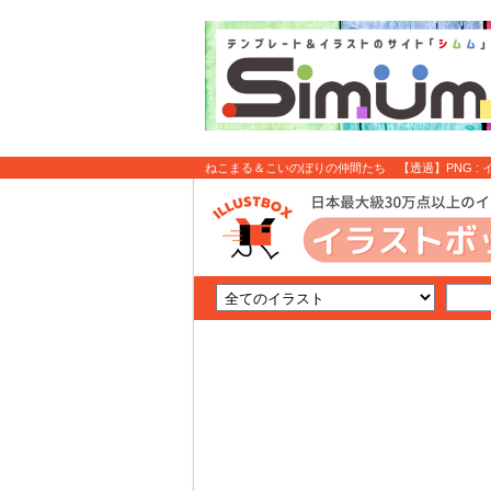
ねこまる＆こいのぼりの仲間たち 【透過】PNG : 