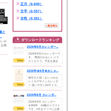
正月（6,849）
文字（6,557）
女性（6,381）
業と
.
ダウンロードランキング
使いや
ク企業
2026年8月カレンダー...
2026年8月のカレンダーで
す。 季節のかわいいイラ
スト入りで、予定を描き
込めるスペ...
2026年★8月★おしゃ...
毎年大人気！おしゃれな
レトロデザインカレンダ
ー 使いやすいA4サイズ。
illust...
2026年8月 カレンダ...
2026年8月 カレンダー
令和8年 A4横のイラスト
です。8月をテーマにお祭