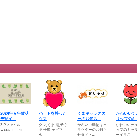
2024年★年賀状
ハートを持った
くまキャラクタ
かわいいチ
デザイ...
クマ
ーのお知ら...
リップのキ..
ZIPファイル
クマ,くま,熊,子ぐ
かわいい動物キャ
かわいいチ
→eps（illustra...
ま,子熊,子グマ,
ラクターのお知ら
ップのキャ
ぬ...
せタイト...
ーイラス...