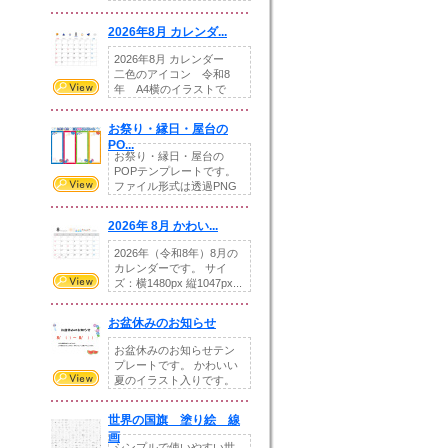
りの提...
2026年8月 カレンダ...
2026年8月 カレンダー
二色のアイコン 令和8
年 A4横のイラストで
す。8月をテ...
お祭り・縁日・屋台の
PO...
お祭り・縁日・屋台の
POPテンプレートです。
ファイル形式は透過PNG
です。---太め...
2026年 8月 かわい...
2026年（令和8年）8月の
カレンダーです。 サイ
ズ：横1480px 縦1047px...
お盆休みのお知らせ
お盆休みのお知らせテン
プレートです。 かわいい
夏のイラスト入りです。
休業日の日付けを...
世界の国旗 塗り絵 線
画
シンプルで使いやすい世