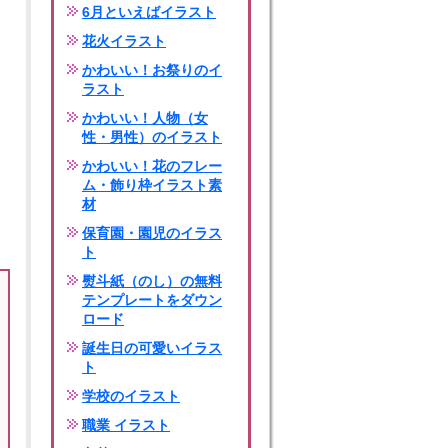
6月といえばイラスト
花火イラスト
かわいい！お祭りのイ
ラスト
かわいい！人物（女
性・男性）のイラスト
かわいい！花のフレー
ム・飾り枠イラスト素
材
保育園・園児のイラス
ト
熨斗紙（のし）の無料
テンプレートをダウン
ロード
誕生日の可愛いイラス
ト
学校のイラスト
職業 イラスト