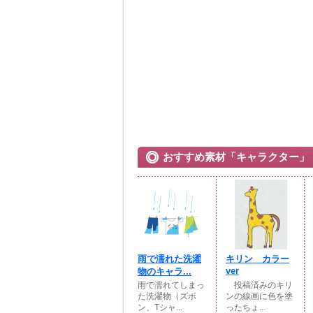
おすすめ素材「キャラクター」
雨で濡れた洗濯
キリン カラー
ver
物のキャラ...
雨で濡れてしまっ
投稿済みのキリ
た洗濯物（ズボ
ンの線画に色を塗
ン、Tシャ...
ったちょ...