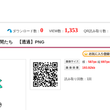
0
1,353
ダウンロード数：
VIEW数：
QR読み取り数：
間たち 【透過】PNG
横：
587px
縦:
697px
193.92kb
読み取り回数：
1
回