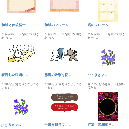
和紙と伝統柄テ...
和紙のフレーム
縦のフレーム
こちらのページを開いて頂き
こちらのページを開いて頂き
こちらのページを開いて頂き
ありが...
ありが...
ありが...
寝苦しい猛暑に...
悪魔の攻撃を防...
png ききょ...
ご覧いただきありがとうござ
ご覧いただきありがとうござ
夏に見かけるききょうを描い
います...
います...
てみま...
png ききょ...
手書き風ラフご...
紅葉、紫和柄玉...