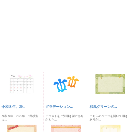
令和８年、20...
グラデーション...
和風グリーンの...
令和８年、2026年、9月横型
イラストをご覧頂き誠にあり
こちらのページを開いて頂き
カ...
がとう...
ありが...