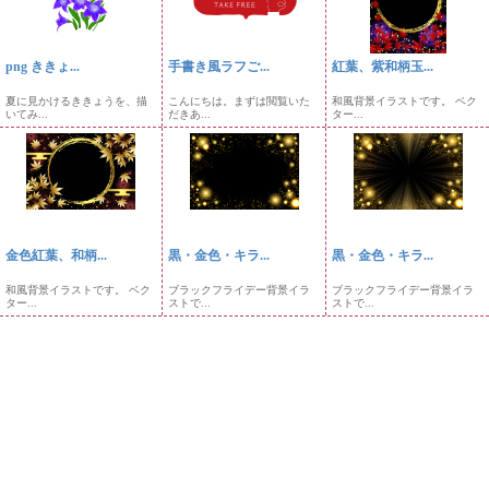
png ききょ...
手書き風ラフご...
紅葉、紫和柄玉...
夏に見かけるききょうを、描
こんにちは。まずは閲覧いた
和風背景イラストです。 ベク
いてみ...
だきあ...
ター...
金色紅葉、和柄...
黒・金色・キラ...
黒・金色・キラ...
和風背景イラストです。 ベク
ブラックフライデー背景イラ
ブラックフライデー背景イラ
ター...
ストで...
ストで...