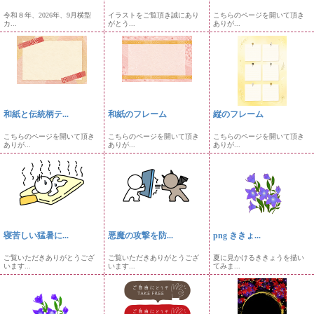
令和８年、2026年、9月横型
イラストをご覧頂き誠にあり
こちらのページを開いて頂き
カ...
がとう...
ありが...
和紙と伝統柄テ...
和紙のフレーム
縦のフレーム
こちらのページを開いて頂き
こちらのページを開いて頂き
こちらのページを開いて頂き
ありが...
ありが...
ありが...
寝苦しい猛暑に...
悪魔の攻撃を防...
png ききょ...
ご覧いただきありがとうござ
ご覧いただきありがとうござ
夏に見かけるききょうを描い
います...
います...
てみま...