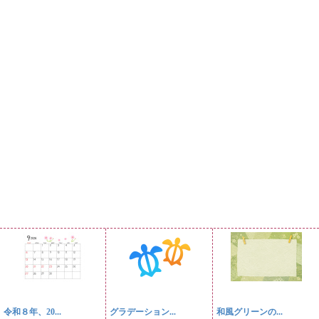
令和８年、20...
グラデーション...
和風グリーンの...