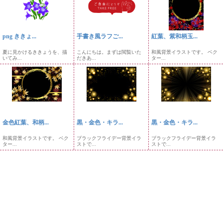
png ききょ...
手書き風ラフご...
紅葉、紫和柄玉...
夏に見かけるききょうを、描
こんにちは。まずは閲覧いた
和風背景イラストです。 ベク
いてみ...
だきあ...
ター...
金色紅葉、和柄...
黒・金色・キラ...
黒・金色・キラ...
和風背景イラストです。 ベク
ブラックフライデー背景イラ
ブラックフライデー背景イラ
ター...
ストで...
ストで...