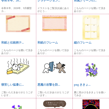
令和８年、20...
グラデーション...
和風グリーンの...
令和８年、2026年、9月横型
イラストをご覧頂き誠にあり
こちらのページを開いて頂き
カ...
がとう...
ありが...
和紙と伝統柄テ...
和紙のフレーム
縦のフレーム
こちらのページを開いて頂き
こちらのページを開いて頂き
こちらのページを開いて頂き
ありが...
ありが...
ありが...
寝苦しい猛暑に...
悪魔の攻撃を防...
png ききょ...
ご覧いただきありがとうござ
ご覧いただきありがとうござ
夏に見かけるききょうを描い
います...
います...
てみま...