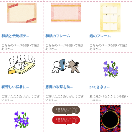
和紙と伝統柄テ...
和紙のフレーム
縦のフレーム
こちらのページを開いて頂き
こちらのページを開いて頂き
こちらのページを開いて頂き
ありが...
ありが...
ありが...
寝苦しい猛暑に...
悪魔の攻撃を防...
png ききょ...
ご覧いただきありがとうござ
ご覧いただきありがとうござ
夏に見かけるききょうを描い
います...
います...
てみま...