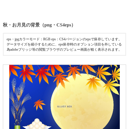
秋・お月見の背景（png・CS4eps）
eps・jpgカラーモード：RGB eps：CS4バージョンのepsで保存しています。
データサイズを縮小するために、eps保存時のオプション項目を外している
為adobeブリッジ等の閲覧ブラウザのプレビュー画面が粗く表示されます。