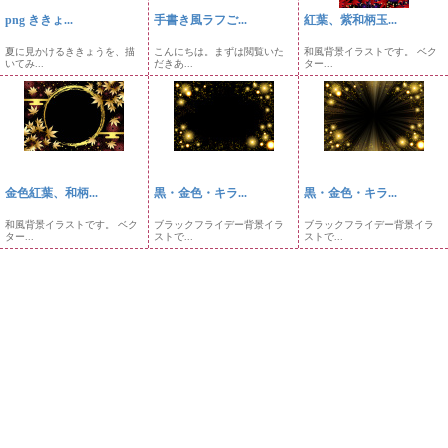
png ききょ...
手書き風ラフご...
紅葉、紫和柄玉...
夏に見かけるききょうを、描
こんにちは。まずは閲覧いた
和風背景イラストです。 ベク
いてみ...
だきあ...
ター...
金色紅葉、和柄...
黒・金色・キラ...
黒・金色・キラ...
和風背景イラストです。 ベク
ブラックフライデー背景イラ
ブラックフライデー背景イラ
ター...
ストで...
ストで...