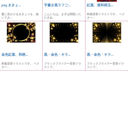
png ききょ...
手書き風ラフご...
紅葉、紫和柄玉...
夏に見かけるききょうを、描
こんにちは。まずは閲覧いた
和風背景イラストです。 ベク
いてみ...
だきあ...
ター...
金色紅葉、和柄...
黒・金色・キラ...
黒・金色・キラ...
和風背景イラストです。 ベク
ブラックフライデー背景イラ
ブラックフライデー背景イラ
ター...
ストで...
ストで...