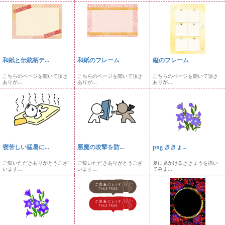
和紙と伝統柄テ...
和紙のフレーム
縦のフレーム
こちらのページを開いて頂き
こちらのページを開いて頂き
こちらのページを開いて頂き
ありが...
ありが...
ありが...
寝苦しい猛暑に...
悪魔の攻撃を防...
png ききょ...
ご覧いただきありがとうござ
ご覧いただきありがとうござ
夏に見かけるききょうを描い
います...
います...
てみま...