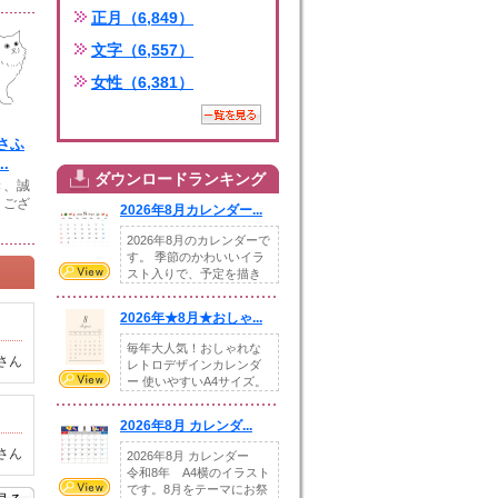
正月（6,849）
文字（6,557）
女性（6,381）
さふ
.
ダウンロードランキング
き、誠
うござ
2026年8月カレンダー...
2026年8月のカレンダーで
す。 季節のかわいいイラ
スト入りで、予定を描き
込めるスペ...
2026年★8月★おしゃ...
毎年大人気！おしゃれな
さん
レトロデザインカレンダ
ー 使いやすいA4サイズ。
illust...
2026年8月 カレンダ...
さん
2026年8月 カレンダー
令和8年 A4横のイラスト
です。8月をテーマにお祭