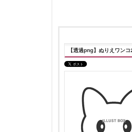
【透過png】ぬりえワンコ