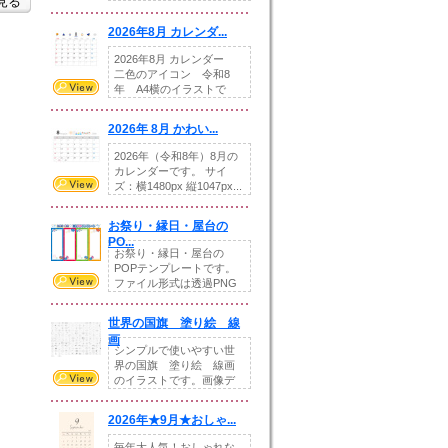
を見る
りの提...
2026年8月 カレンダ...
2026年8月 カレンダー
二色のアイコン 令和8
年 A4横のイラストで
す。8月をテ...
2026年 8月 かわい...
2026年（令和8年）8月の
カレンダーです。 サイ
ズ：横1480px 縦1047px...
お祭り・縁日・屋台の
PO...
お祭り・縁日・屋台の
POPテンプレートです。
ファイル形式は透過PNG
です。---太め...
世界の国旗 塗り絵 線
画
シンプルで使いやすい世
界の国旗 塗り絵 線画
のイラストです。画像デ
ータとEPSデータ...
2026年★9月★おしゃ...
毎年大人気！おしゃれな