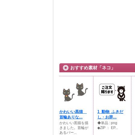
おすすめ素材「ネコ」
かわいい黒猫
1_動物_ふきだ
首輪ありな...
し・お辞...
かわいい黒猫を描
◆単品 : png
きました。首輪が
◆ZIP ： EP...
あるバー...