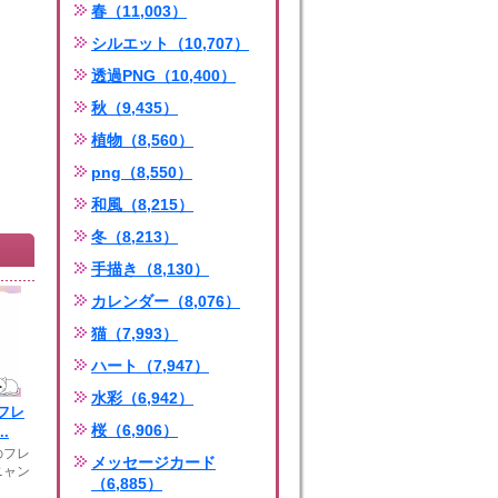
春（11,003）
シルエット（10,707）
透過PNG（10,400）
秋（9,435）
植物（8,560）
png（8,550）
和風（8,215）
冬（8,213）
手描き（8,130）
カレンダー（8,076）
猫（7,993）
ハート（7,947）
水彩（6,942）
フレ
桜（6,906）
.
のフレ
メッセージカード
ニャン
（6,885）