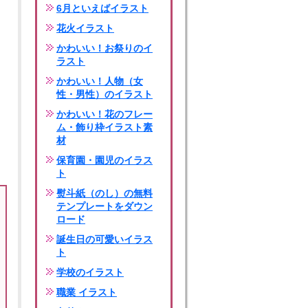
6月といえばイラスト
花火イラスト
かわいい！お祭りのイ
ラスト
かわいい！人物（女
性・男性）のイラスト
かわいい！花のフレー
ム・飾り枠イラスト素
材
保育園・園児のイラス
ト
熨斗紙（のし）の無料
テンプレートをダウン
ロード
誕生日の可愛いイラス
ト
学校のイラスト
職業 イラスト