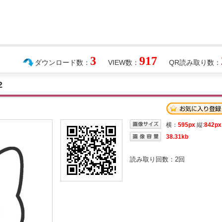
3
917
ダウンロード数：
VIEW数：
QR読み取り数：
2
横：
595px
縦:
842px
38.31kb
読み取り回数：
2
回