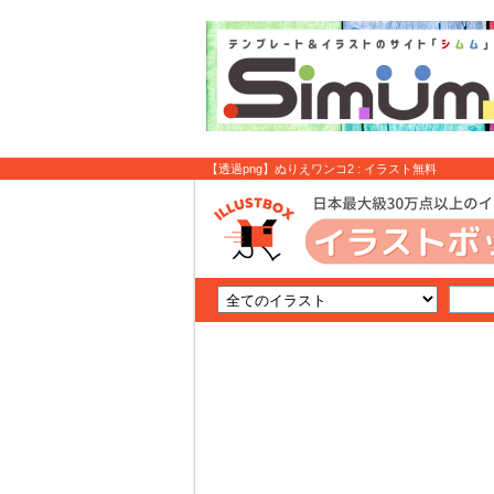
【透過png】ぬりえワンコ2 : イラスト無料