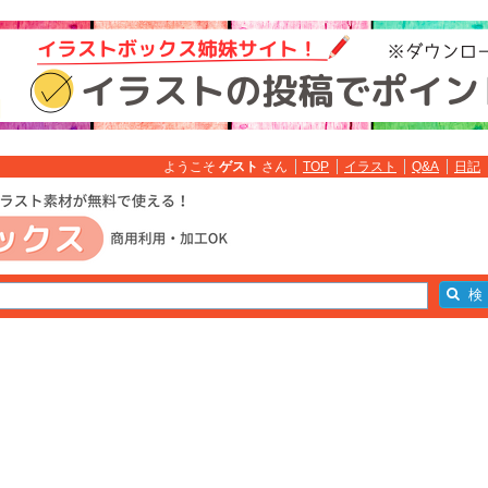
ようこそ
ゲスト
さん
TOP
イラスト
Q&A
日記