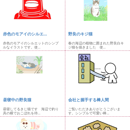
赤色のモアイのシルエ...
野良のキジ猫
赤色のモアイのシルエットのシンプ
春の海辺の植物に囲まれた野良白キ
ルなイラストです。使...
ジ猫を描きました 使...
昼寝中の野良猫
会社と握手する棒人間
昼寝してるきじ猫です 海辺で釣り
ご覧いただきありがとうございま
具の横でおこぼれを待...
す。シンプルで可愛い棒...