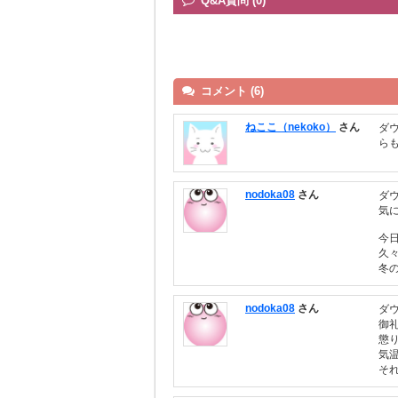
Q&A質問 (0)
コメント (6)
ねここ（nekoko）
さん
ダ
ら
nodoka08
さん
ダ
気
今
久
冬
nodoka08
さん
ダ
御
懲
気
そ