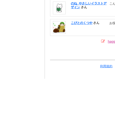
のね_やさしいイラストデ
こ
ザイン
さん
こびとのくつや
さん
お
ha
利用規約