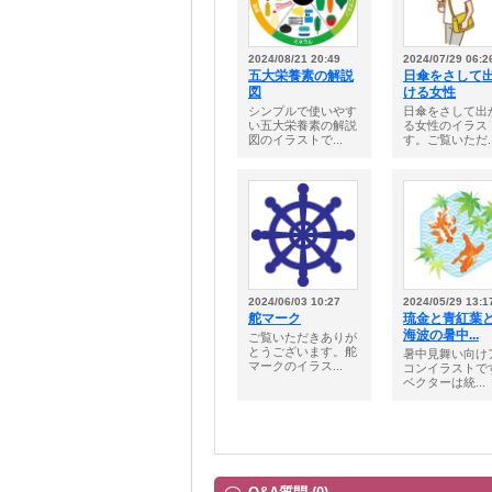
2024/08/21 20:49
2024/07/29 06:2
五大栄養素の解説
日傘をさして
図
ける女性
シンプルで使いやす
日傘をさして出
い五大栄養素の解説
る女性のイラス
図のイラストで...
す。ご覧いただ..
2024/06/03 10:27
2024/05/29 13:1
舵マーク
琉金と青紅葉
海波の暑中...
ご覧いただきありが
とうございます。舵
暑中見舞い向け
マークのイラス...
コンイラストで
ベクターは統...