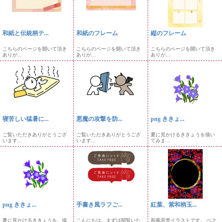
和紙と伝統柄テ...
和紙のフレーム
縦のフレーム
こちらのページを開いて頂き
こちらのページを開いて頂き
こちらのページを開いて頂き
ありが...
ありが...
ありが...
寝苦しい猛暑に...
悪魔の攻撃を防...
png ききょ...
ご覧いただきありがとうござ
ご覧いただきありがとうござ
夏に見かけるききょうを描い
います...
います...
てみま...
png ききょ...
手書き風ラフご...
紅葉、紫和柄玉...
夏に見かけるききょうを、描
こんにちは。まずは閲覧いた
和風背景イラストです。 ベク