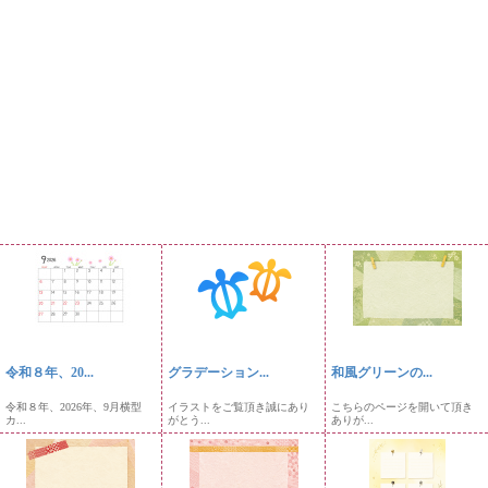
令和８年、20...
グラデーション...
和風グリーンの...
令和８年、2026年、9月横型
イラストをご覧頂き誠にあり
こちらのページを開いて頂き
カ...
がとう...
ありが...