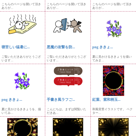
こちらのページを開いて頂き
こちらのページを開いて頂き
こちらのページを開いて頂き
ありが...
ありが...
ありが...
寝苦しい猛暑に...
悪魔の攻撃を防...
png ききょ...
ご覧いただきありがとうござ
ご覧いただきありがとうござ
夏に見かけるききょうを描い
います...
います...
てみま...
png ききょ...
手書き風ラフご...
紅葉、紫和柄玉...
夏に見かけるききょうを、描
こんにちは。まずは閲覧いた
和風背景イラストです。 ベク
いてみ...
だきあ...
ター...