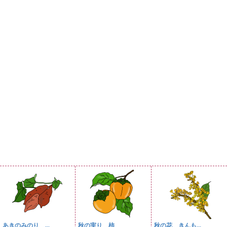
あきのみのり ...
秋の実り 柿
秋の花 きんも...