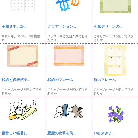
令和８年、20...
グラデーション...
和風グリーンの...
令和８年、2026年、9月横型
イラストをご覧頂き誠にあり
こちらのページを開いて頂き
カ...
がとう...
ありが...
和紙と伝統柄テ...
和紙のフレーム
縦のフレーム
こちらのページを開いて頂き
こちらのページを開いて頂き
こちらのページを開いて頂き
ありが...
ありが...
ありが...
寝苦しい猛暑に...
悪魔の攻撃を防...
png ききょ...