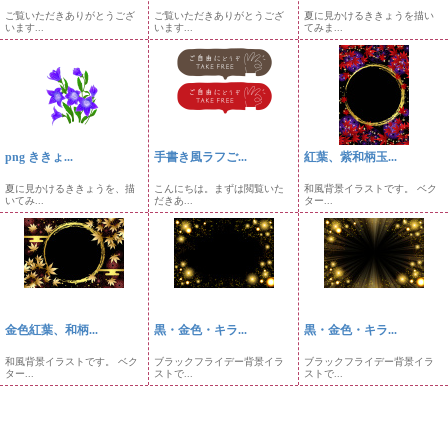
ご覧いただきありがとうござ
ご覧いただきありがとうござ
夏に見かけるききょうを描い
います...
います...
てみま...
png ききょ...
手書き風ラフご...
紅葉、紫和柄玉...
夏に見かけるききょうを、描
こんにちは。まずは閲覧いた
和風背景イラストです。 ベク
いてみ...
だきあ...
ター...
金色紅葉、和柄...
黒・金色・キラ...
黒・金色・キラ...
和風背景イラストです。 ベク
ブラックフライデー背景イラ
ブラックフライデー背景イラ
ター...
ストで...
ストで...