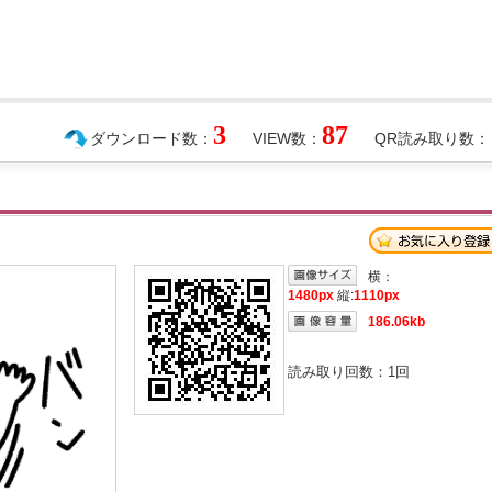
3
87
ダウンロード数：
VIEW数：
QR読み取り数：
横：
1480px
縦:
1110px
186.06kb
読み取り回数：
1
回