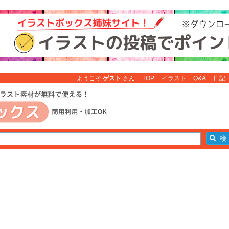
ようこそ
ゲスト
さん
TOP
イラスト
Q&A
日記