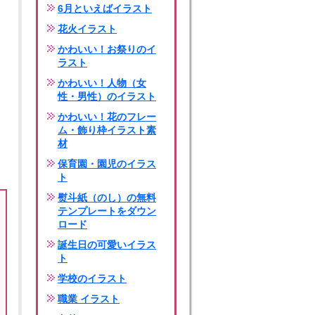
6月といえばイラスト
花火イラスト
かわいい！お祭りのイ
ラスト
かわいい！人物（女
性・男性）のイラスト
かわいい！花のフレー
ム・飾り枠イラスト素
材
保育園・園児のイラス
ト
熨斗紙（のし）の無料
テンプレートをダウン
ロード
誕生日の可愛いイラス
ト
学校のイラスト
職業 イラスト