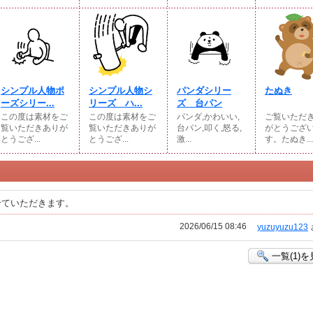
シンプル人物ポ
シンプル人物シ
パンダシリー
たぬき
ーズシリー...
リーズ ハ...
ズ 台パン
この度は素材をご
この度は素材をご
パンダ,かわいい,
ご覧いただ
覧いただきありが
覧いただきありが
台パン,叩く,怒る,
がとうござ
とうござ...
とうござ...
激...
す。たぬき...
せていただきます。
2026/06/15 08:46
yuzuyuzu123
一覧(1)