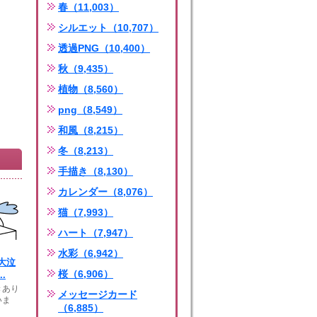
春（11,003）
シルエット（10,707）
透過PNG（10,400）
秋（9,435）
植物（8,560）
png（8,549）
和風（8,215）
冬（8,213）
手描き（8,130）
カレンダー（8,076）
猫（7,993）
ハート（7,947）
水彩（6,942）
大泣
桜（6,906）
.
きあり
メッセージカード
いま
（6,885）