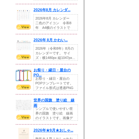
りの提...
2026年8月 カレンダ...
2026年8月 カレンダー
二色のアイコン 令和8
年 A4横のイラストで
す。8月をテ...
2026年 8月 かわい...
2026年（令和8年）8月の
カレンダーです。 サイ
ズ：横1480px 縦1047px...
お祭り・縁日・屋台の
PO...
お祭り・縁日・屋台の
POPテンプレートです。
ファイル形式は透過PNG
です。---太め...
世界の国旗 塗り絵 線
画
シンプルで使いやすい世
界の国旗 塗り絵 線画
のイラストです。画像デ
ータとEPSデータ...
2026年★9月★おしゃ...
毎年大人気！おしゃれな