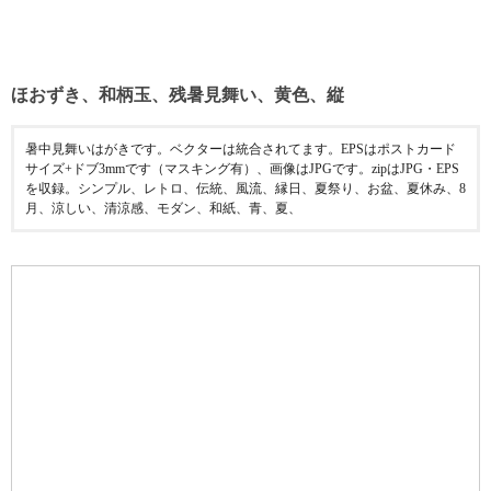
ほおずき、和柄玉、残暑見舞い、黄色、縦
暑中見舞いはがきです。ベクターは統合されてます。EPSはポストカード
サイズ+ドブ3mmです（マスキング有）、画像はJPGです。zipはJPG・EPS
を収録。シンプル、レトロ、伝統、風流、縁日、夏祭り、お盆、夏休み、8
月、涼しい、清涼感、モダン、和紙、青、夏、