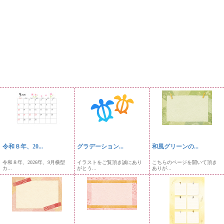
令和８年、20...
グラデーション...
和風グリーンの...
令和８年、2026年、9月横型
イラストをご覧頂き誠にあり
こちらのページを開いて頂き
カ...
がとう...
ありが...