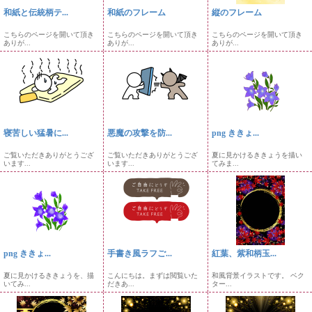
和紙と伝統柄テ...
和紙のフレーム
縦のフレーム
こちらのページを開いて頂き
こちらのページを開いて頂き
こちらのページを開いて頂き
ありが...
ありが...
ありが...
寝苦しい猛暑に...
悪魔の攻撃を防...
png ききょ...
ご覧いただきありがとうござ
ご覧いただきありがとうござ
夏に見かけるききょうを描い
います...
います...
てみま...
png ききょ...
手書き風ラフご...
紅葉、紫和柄玉...
夏に見かけるききょうを、描
こんにちは。まずは閲覧いた
和風背景イラストです。 ベク
いてみ...
だきあ...
ター...