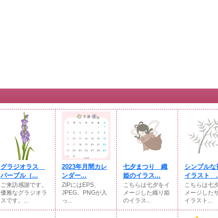
グラジオラス
2023年月間カレ
七夕まつり 織
シンプルな
パープル（...
ンダー...
姫のイラス...
イラスト ..
ご来訪感謝です。
ZIPにはEPS、
こちらは七夕をイ
こちらは七
優雅なグラジオラ
JPEG、PNGが入
メージした織り姫
メージした
スです。...
っ...
のイラス...
イラスト...