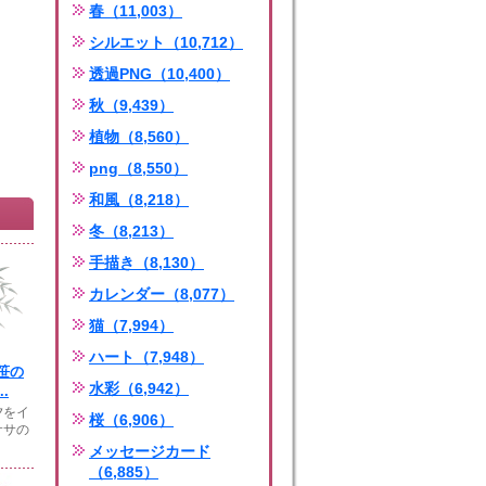
春（11,003）
シルエット（10,712）
透過PNG（10,400）
秋（9,439）
植物（8,560）
png（8,550）
和風（8,218）
冬（8,213）
手描き（8,130）
カレンダー（8,077）
猫（7,994）
ハート（7,948）
笹の
水彩（6,942）
.
夕をイ
桜（6,906）
ササの
メッセージカード
（6,885）