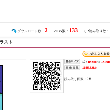
2
133
ダウンロード数：
VIEW数：
QR読み取り数：
ラスト
横：
846px
縦:
1480p
1155.52kb
読み取り回数：
2
回