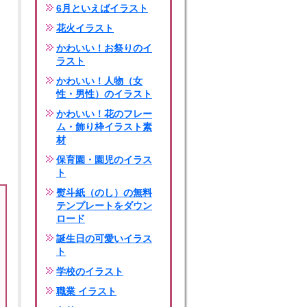
6月といえばイラスト
花火イラスト
かわいい！お祭りのイ
ラスト
かわいい！人物（女
性・男性）のイラスト
かわいい！花のフレー
ム・飾り枠イラスト素
材
保育園・園児のイラス
ト
熨斗紙（のし）の無料
テンプレートをダウン
ロード
誕生日の可愛いイラス
ト
学校のイラスト
職業 イラスト