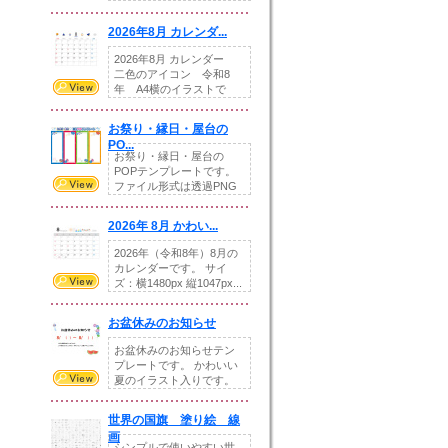
りの提...
2026年8月 カレンダ...
2026年8月 カレンダー
二色のアイコン 令和8
年 A4横のイラストで
す。8月をテ...
お祭り・縁日・屋台の
PO...
お祭り・縁日・屋台の
POPテンプレートです。
ファイル形式は透過PNG
です。---太め...
2026年 8月 かわい...
2026年（令和8年）8月の
カレンダーです。 サイ
ズ：横1480px 縦1047px...
お盆休みのお知らせ
お盆休みのお知らせテン
プレートです。 かわいい
夏のイラスト入りです。
休業日の日付けを...
世界の国旗 塗り絵 線
画
シンプルで使いやすい世