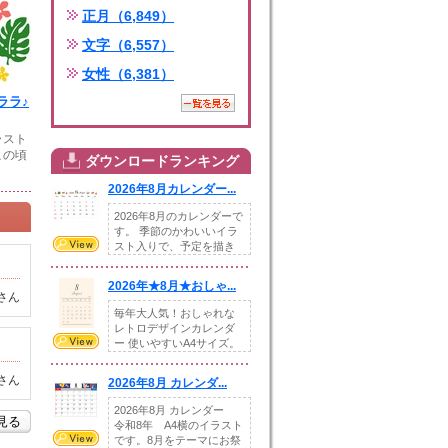
正月（6,849）
文字（6,557）
女性（6,381）
ララ♪
ラスト
この頃
ダウンロードランキング
2026年8月カレンダー...
2026年8月のカレンダーで
す。 季節のかわいいイラ
スト入りで、予定を描き
込めるスペ...
2026年★8月★おしゃ...
さん
毎年大人気！おしゃれな
レトロデザインカレンダ
ー 使いやすいA4サイズ。
illust...
さん
2026年8月 カレンダ...
2026年8月 カレンダー
を見る
令和8年 A4横のイラスト
です。8月をテーマにお祭