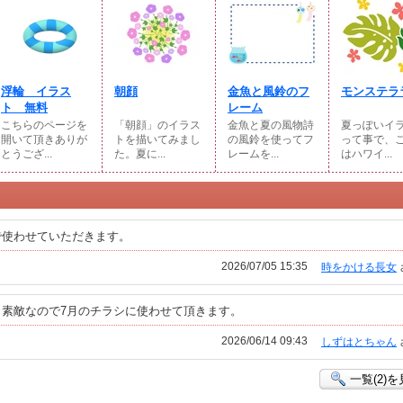
浮輪 イラス
朝顔
金魚と風鈴のフ
モンステラ
ト 無料
レーム
こちらのページを
「朝顔」のイラス
金魚と夏の風物詩
夏っぽいイ
開いて頂きありが
トを描いてみまし
の風鈴を使ってフ
って事で、
とうござ...
た。夏に...
レームを...
はハワイ...
で使わせていただきます。
2026/07/05 15:35
時をかける長女
素敵なので7月のチラシに使わせて頂きます。
2026/06/14 09:43
しずはとちゃん
一覧(2)