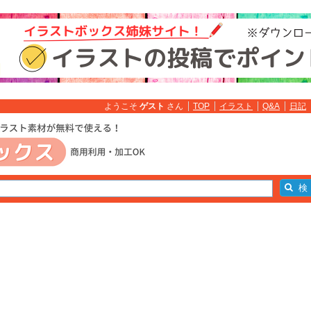
ようこそ
ゲスト
さん
TOP
イラスト
Q&A
日記