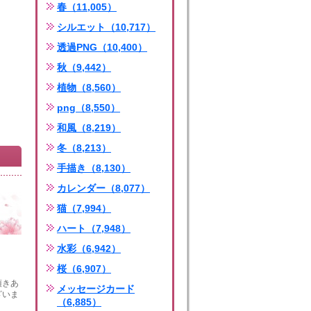
春（11,005）
シルエット（10,717）
透過PNG（10,400）
秋（9,442）
植物（8,560）
png（8,550）
和風（8,219）
冬（8,213）
手描き（8,130）
カレンダー（8,077）
猫（7,994）
ハート（7,948）
水彩（6,942）
桜（6,907）
頂きあ
メッセージカード
ざいま
（6,885）