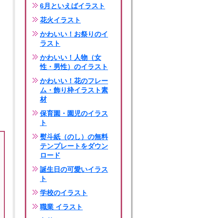
6月といえばイラスト
花火イラスト
かわいい！お祭りのイ
ラスト
かわいい！人物（女
性・男性）のイラスト
かわいい！花のフレー
ム・飾り枠イラスト素
材
保育園・園児のイラス
ト
熨斗紙（のし）の無料
テンプレートをダウン
ロード
誕生日の可愛いイラス
ト
学校のイラスト
職業 イラスト