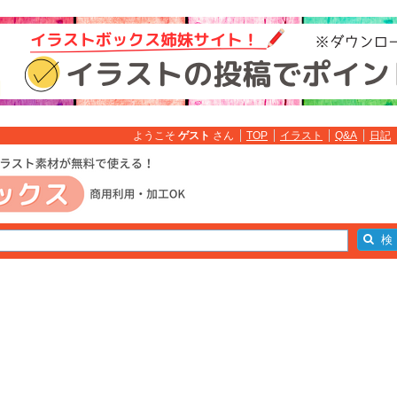
ようこそ
ゲスト
さん
TOP
イラスト
Q&A
日記