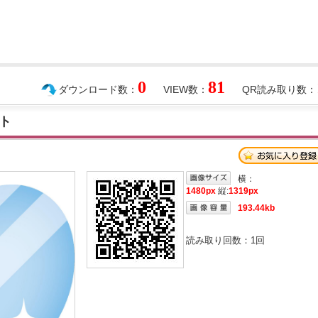
0
81
ダウンロード数：
VIEW数：
QR読み取り数：
ト
横：
1480px
縦:
1319px
193.44kb
読み取り回数：
1
回