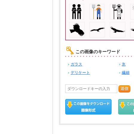
この画像のキーワード
ガラス
氷
デリケート
繊細
送信