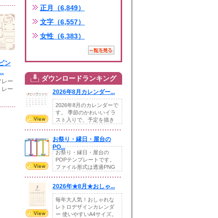
正月（6,849）
文字（6,557）
女性（6,383）
ビン
.
ダウンロードランキング
フレー
トレー
2026年8月カレンダー...
2026年8月のカレンダーで
す。 季節のかわいいイラ
スト入りで、予定を描き
込めるスペ...
お祭り・縁日・屋台の
PO...
お祭り・縁日・屋台の
POPテンプレートです。
ファイル形式は透過PNG
です。---太め...
2026年★8月★おしゃ...
毎年大人気！おしゃれな
レトロデザインカレンダ
ー 使いやすいA4サイズ。