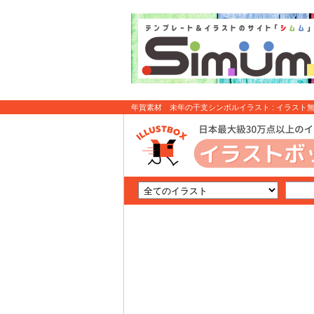
年賀素材 未年の干支シンボルイラスト : イラスト