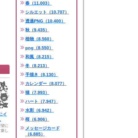
春（11,003）
シルエット（10,707）
透過PNG（10,400）
秋（9,435）
植物（8,560）
png（8,550）
和風（8,215）
冬（8,213）
手描き（8,130）
カレンダー（8,077）
猫（7,993）
ハート（7,947）
水彩（6,942）
じイ
桜（6,906）
.
要望に
メッセージカード
て新し
（6,885）