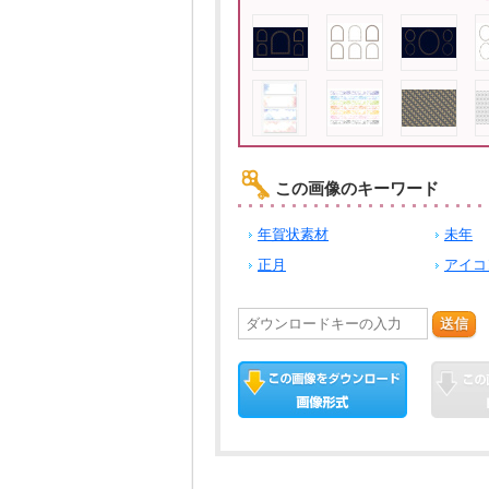
この画像のキーワード
年賀状素材
未年
正月
アイコ
送信