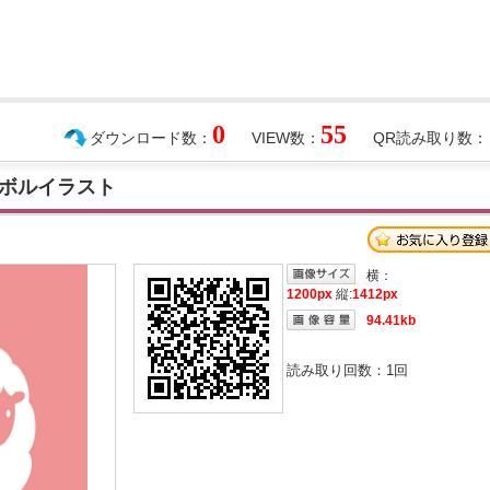
0
55
ダウンロード数：
VIEW数：
QR読み取り数：
ボルイラスト
横：
1200px
縦:
1412px
94.41kb
読み取り回数：
1
回