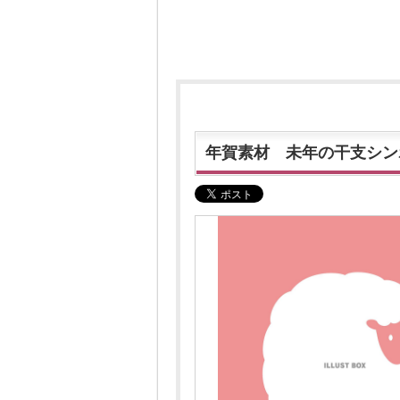
年賀素材 未年の干支シン