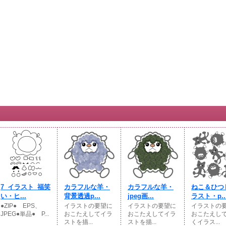
7_イラスト_福笑
カラフルな羊・
カラフルな羊・
ねこ＆ひつ
い・ヒ...
背景透過p...
jpeg画...
ラスト・p..
●ZIP● EPS、
イラストの要望に
イラストの要望に
イラストの
JPEG●単品● P...
おこたえしてイラ
おこたえしてイラ
おこたえし
ストを描...
ストを描...
くイラス...