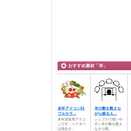
おすすめ素材「羊」
未年アイコン01
羊の数を数えな
フルカラ...
がら眠る人...
未年賀状用アイコ
シンプルで使いや
ンです。ベクター
すい羊の数を数え
は統合さ...
ながら眠...