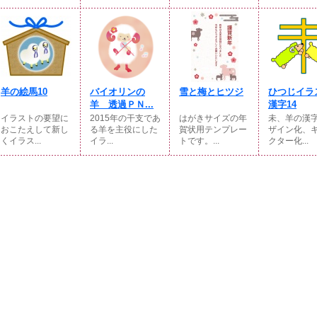
羊の絵馬10
バイオリンの
雪と梅とヒツジ
ひつじイラ
羊 透過ＰＮ...
漢字14
イラストの要望に
2015年の干支であ
はがきサイズの年
未、羊の漢
おこたえして新し
る羊を主役にした
賀状用テンプレー
ザイン化、
くイラス...
イラ...
トです。...
クター化...