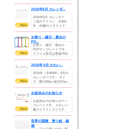
りの提...
2026年8月 カレンダ...
2026年8月 カレンダー
二色のアイコン 令和8
年 A4横のイラストで
す。8月をテ...
お祭り・縁日・屋台の
PO...
お祭り・縁日・屋台の
POPテンプレートです。
ファイル形式は透過PNG
です。---太め...
2026年 8月 かわい...
2026年（令和8年）8月の
カレンダーです。 サイ
ズ：横1480px 縦1047px...
お盆休みのお知らせ
お盆休みのお知らせテン
プレートです。 かわいい
夏のイラスト入りです。
休業日の日付けを...
世界の国旗 塗り絵 線
画
シンプルで使いやすい世