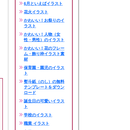
6月といえばイラスト
花火イラスト
かわいい！お祭りのイ
ラスト
かわいい！人物（女
性・男性）のイラスト
かわいい！花のフレー
ム・飾り枠イラスト素
材
保育園・園児のイラス
ト
熨斗紙（のし）の無料
テンプレートをダウン
ロード
誕生日の可愛いイラス
ト
学校のイラスト
職業 イラスト