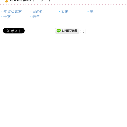
年賀状素材
日の丸
太陽
羊
干支
未年
0