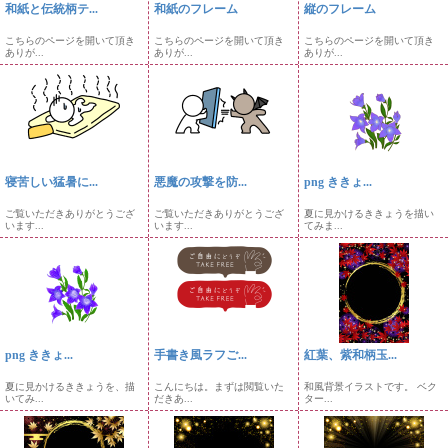
和紙と伝統柄テ...
和紙のフレーム
縦のフレーム
こちらのページを開いて頂き
こちらのページを開いて頂き
こちらのページを開いて頂き
ありが...
ありが...
ありが...
寝苦しい猛暑に...
悪魔の攻撃を防...
png ききょ...
ご覧いただきありがとうござ
ご覧いただきありがとうござ
夏に見かけるききょうを描い
います...
います...
てみま...
png ききょ...
手書き風ラフご...
紅葉、紫和柄玉...
夏に見かけるききょうを、描
こんにちは。まずは閲覧いた
和風背景イラストです。 ベク
いてみ...
だきあ...
ター...