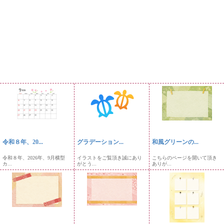
令和８年、20...
グラデーション...
和風グリーンの...
令和８年、2026年、9月横型
イラストをご覧頂き誠にあり
こちらのページを開いて頂き
カ...
がとう...
ありが...