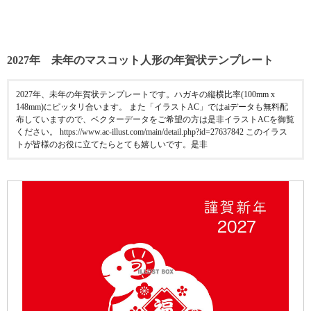
2027年 未年のマスコット人形の年賀状テンプレート
2027年、未年の年賀状テンプレートです。ハガキの縦横比率(100mm x
148mm)にピッタリ合います。 また「イラストAC」ではaiデータも無料配
布していますので、ベクターデータをご希望の方は是非イラストACを御覧
ください。 https://www.ac-illust.com/main/detail.php?id=27637842 このイラス
トが皆様のお役に立てたらとても嬉しいです。是非