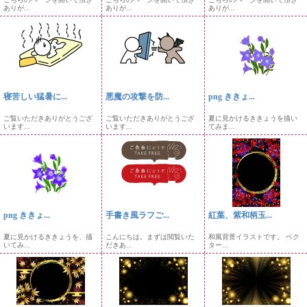
ありが...
ありが...
ありが...
寝苦しい猛暑に...
悪魔の攻撃を防...
png ききょ...
ご覧いただきありがとうござ
ご覧いただきありがとうござ
夏に見かけるききょうを描い
います...
います...
てみま...
png ききょ...
手書き風ラフご...
紅葉、紫和柄玉...
夏に見かけるききょうを、描
こんにちは。まずは閲覧いた
和風背景イラストです。 ベク
いてみ...
だきあ...
ター...