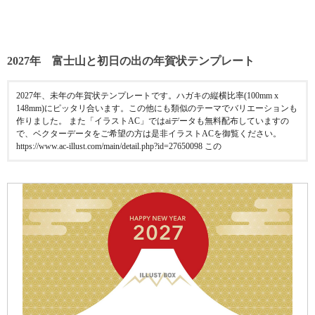
2027年 富士山と初日の出の年賀状テンプレート
2027年、未年の年賀状テンプレートです。ハガキの縦横比率(100mm x
148mm)にピッタリ合います。この他にも類似のテーマでバリエーションも
作りました。 また「イラストAC」ではaiデータも無料配布していますの
で、ベクターデータをご希望の方は是非イラストACを御覧ください。
https://www.ac-illust.com/main/detail.php?id=27650098 この