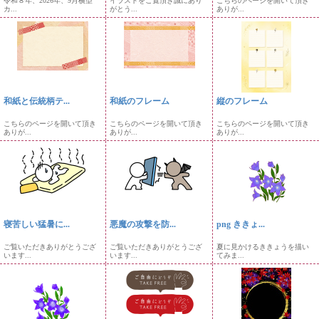
令和８年、2026年、9月横型
イラストをご覧頂き誠にあり
こちらのページを開いて頂き
カ...
がとう...
ありが...
和紙と伝統柄テ...
和紙のフレーム
縦のフレーム
こちらのページを開いて頂き
こちらのページを開いて頂き
こちらのページを開いて頂き
ありが...
ありが...
ありが...
寝苦しい猛暑に...
悪魔の攻撃を防...
png ききょ...
ご覧いただきありがとうござ
ご覧いただきありがとうござ
夏に見かけるききょうを描い
います...
います...
てみま...