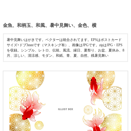
金魚、和柄玉、和風、暑中見舞い、金色、横
暑中見舞いはがきです。ベクターは統合されてます。EPSはポストカード
サイズ+ドブ3mmです（マスキング有）、画像はJPGです。zipはJPG・EPS
を収録。シンプル、レトロ、伝統、風流、縁日、夏祭り、お盆、夏休み、8
月、涼しい、清涼感、モダン、和紙、青、夏、自然、残暑見舞い