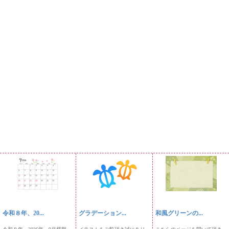
令和８年、20...
グラデーション...
和風グリーンの...