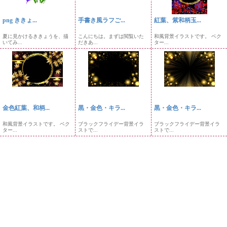
png ききょ...
手書き風ラフご...
紅葉、紫和柄玉...
夏に見かけるききょうを、描
こんにちは。まずは閲覧いた
和風背景イラストです。 ベク
いてみ...
だきあ...
ター...
金色紅葉、和柄...
黒・金色・キラ...
黒・金色・キラ...
和風背景イラストです。 ベク
ブラックフライデー背景イラ
ブラックフライデー背景イラ
ター...
ストで...
ストで...