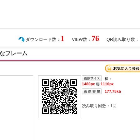
1
76
ダウンロード数：
VIEW数：
QR読み取り数：
なフレーム
横：
1480px
縦:
1110px
177.75kb
読み取り回数：
1
回