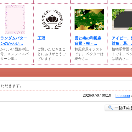
ランダムパター
王冠
雲と梅の和風春
アイビー、
ンのかわい...
背景・横・...
対角、蔦、..
かわいい図形や記
ご覧いただきまこ
和風背景イラスト
植物系背景
号、メンフィスパ
とにありがとうご
です。 ベクターは
トです。ベ
ターン風...
ざいます...
統合さ...
は統合さ...
いただきます。
2026/07/07 00:10
bebeboo
一覧(1)