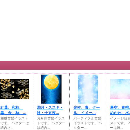
紅葉、和柄、
満月・ススキ・
光柱、青、クー
星空、青桃
黒、金、秋、...
秋・十五夜...
ル、イメー...
めかわ、水..
和風背景イラスト
お月見背景イラス
パーティクル背景
イメージ背
です。 ベクターは
トです。 ベクター
イラストです。 ベ
ストです。 
統合さ...
は統合...
クター...
ーは統...