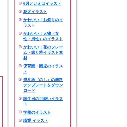
6月といえばイラスト
花火イラスト
かわいい！お祭りのイ
ラスト
かわいい！人物（女
性・男性）のイラスト
かわいい！花のフレー
ム・飾り枠イラスト素
材
保育園・園児のイラス
ト
熨斗紙（のし）の無料
テンプレートをダウン
ロード
誕生日の可愛いイラス
ト
学校のイラスト
職業 イラスト