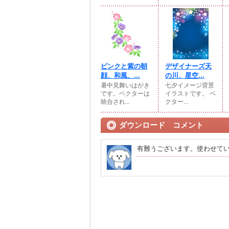
ピンクと紫の朝
デザイナーズ天
顔、和風、...
の川、星空...
暑中見舞いはがき
七夕イメージ背景
です。ベクターは
イラストです。 ベ
統合され...
クター...
ダウンロード コメント
有難うございます。使わせて