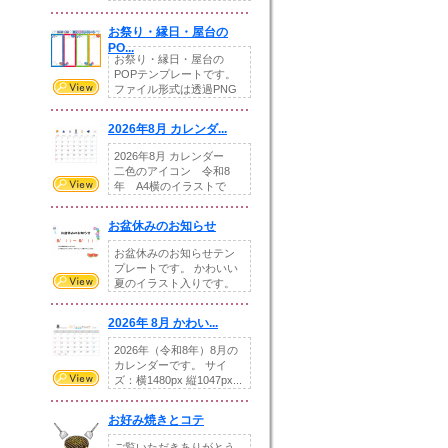
りの提...
お祭り・縁日・屋台の
PO...
お祭り・縁日・屋台の
POPテンプレートです。
ファイル形式は透過PNG
です。---太め...
2026年8月 カレンダ...
2026年8月 カレンダー
二色のアイコン 令和8
年 A4横のイラストで
す。8月をテ...
お盆休みのお知らせ
お盆休みのお知らせテン
プレートです。 かわいい
夏のイラスト入りです。
休業日の日付けを...
2026年 8月 かわい...
2026年（令和8年）8月の
カレンダーです。 サイ
ズ：横1480px 縦1047px...
お好み焼きとコテ
ご覧いただきありがとう