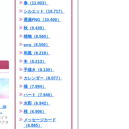
春（11,003）
シルエット（10,717）
透過PNG（10,400）
秋（9,439）
植物（8,560）
png（8,550）
和風（8,218）
冬（8,213）
手描き（8,130）
カレンダー（8,077）
猫（7,994）
ハート（7,948）
水彩（6,942）
、ゆ
桜（6,906）
.
景イラ
メッセージカード
ベクタ
（6,885）