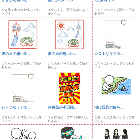
かき氷を食べる...
夏のかわいいフ...
9月素材イメー...
かき氷を食べる女性のイラス
イラストをご覧頂き誠にあり
こちらのページを開いて頂き
トです...
がとう...
ありが...
夏の日の思い出...
夏の日の思い出...
レロトなラジカ...
こちらのページを開いて頂き
こちらのページを開いて頂き
こちらはレトロなラジカセを
ありが...
ありが...
イメー...
レトロなラジカ...
赤黄黒の本日限...
湖に玩具の船を...
こちらはレトロなラジカセを
こんにちは。まずは閲覧いた
ご覧いただきありがとうござ
イメー...
だきあ...
います...