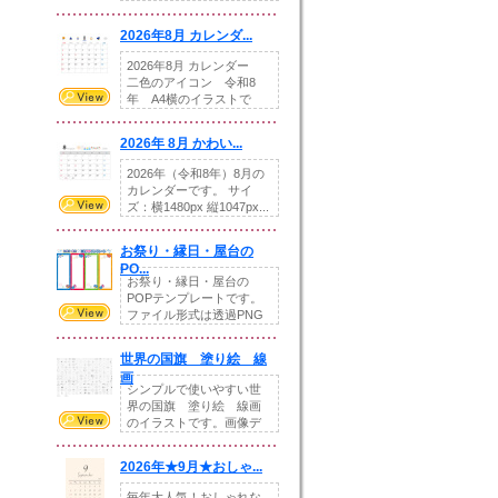
りの提...
2026年8月 カレンダ...
2026年8月 カレンダー
二色のアイコン 令和8
年 A4横のイラストで
す。8月をテ...
2026年 8月 かわい...
2026年（令和8年）8月の
カレンダーです。 サイ
ズ：横1480px 縦1047px...
お祭り・縁日・屋台の
PO...
お祭り・縁日・屋台の
POPテンプレートです。
ファイル形式は透過PNG
です。---太め...
世界の国旗 塗り絵 線
画
シンプルで使いやすい世
界の国旗 塗り絵 線画
のイラストです。画像デ
ータとEPSデータ...
2026年★9月★おしゃ...
毎年大人気！おしゃれな