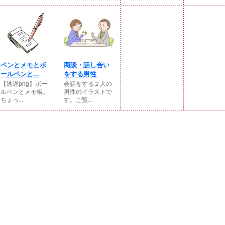
ペンとメモとボ
商談・話し合い
ールペンと...
をする男性
【透過png】ボー
会話をする２人の
ルペンとメモ帳。
男性のイラストで
ちょっ...
す。ご覧...