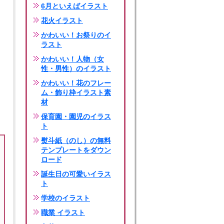
6月といえばイラスト
花火イラスト
かわいい！お祭りのイ
ラスト
かわいい！人物（女
性・男性）のイラスト
かわいい！花のフレー
ム・飾り枠イラスト素
材
保育園・園児のイラス
ト
熨斗紙（のし）の無料
テンプレートをダウン
ロード
誕生日の可愛いイラス
ト
学校のイラスト
職業 イラスト