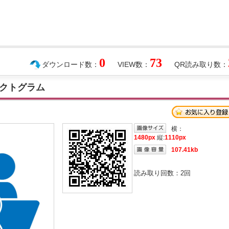
0
73
ダウンロード数：
VIEW数：
QR読み取り数：
クトグラム
横：
1480px
縦:
1110px
107.41kb
読み取り回数：
2
回