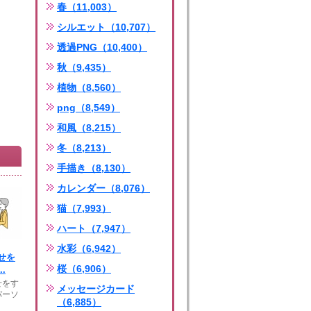
春（11,003）
シルエット（10,707）
透過PNG（10,400）
秋（9,435）
植物（8,560）
png（8,549）
和風（8,215）
冬（8,213）
手描き（8,130）
カレンダー（8,076）
猫（7,993）
ハート（7,947）
水彩（6,942）
せを
桜（6,906）
.
せをす
メッセージカード
パーソ
（6,885）