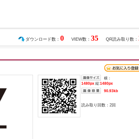
0
35
ダウンロード数：
VIEW数：
QR読み取り数：
横：
1480px
縦:
1480px
90.93kb
読み取り回数：
2
回