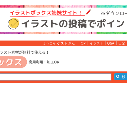
ようこそ
ゲスト
さん
TOP
イラスト
Q&A
日記