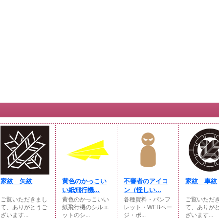
家紋 矢紋
黄色のかっこい
不審者のアイコ
家紋 車紋
い紙飛行機...
ン（怪しい...
ご覧いただきまし
黄色のかっこいい
各種資料・パンフ
ご覧いただ
て、ありがとうご
紙飛行機のシルエ
レット・WEBペー
て、ありが
ざいます...
ットのシ...
ジ・ポ...
ざいます...