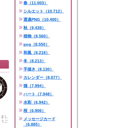
春（11,003）
シルエット（10,712）
透過PNG（10,400）
秋（9,439）
植物（8,560）
png（8,550）
和風（8,218）
冬（8,213）
手描き（8,130）
カレンダー（8,077）
猫（7,994）
ハート（7,948）
水彩（6,942）
桜（6,906）
きまし
メッセージカード
とうご
（6,885）