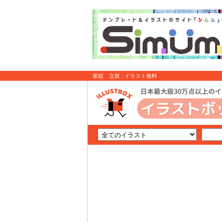
家紋 立鼓 : イラスト無料