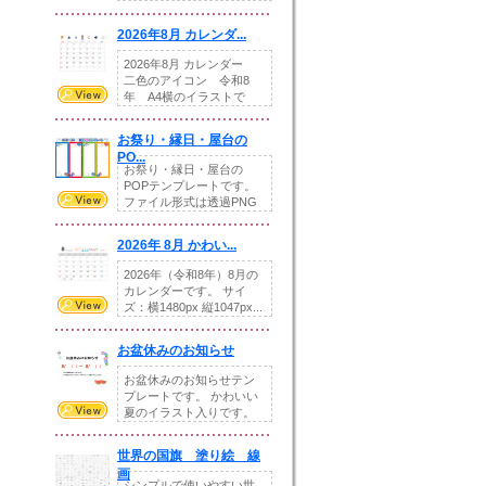
りの提...
2026年8月 カレンダ...
2026年8月 カレンダー
二色のアイコン 令和8
年 A4横のイラストで
す。8月をテ...
お祭り・縁日・屋台の
PO...
お祭り・縁日・屋台の
POPテンプレートです。
ファイル形式は透過PNG
です。---太め...
2026年 8月 かわい...
2026年（令和8年）8月の
カレンダーです。 サイ
ズ：横1480px 縦1047px...
お盆休みのお知らせ
お盆休みのお知らせテン
プレートです。 かわいい
夏のイラスト入りです。
休業日の日付けを...
世界の国旗 塗り絵 線
画
シンプルで使いやすい世