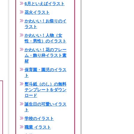
6月といえばイラスト
花火イラスト
かわいい！お祭りのイ
ラスト
かわいい！人物（女
性・男性）のイラスト
かわいい！花のフレー
ム・飾り枠イラスト素
材
保育園・園児のイラス
ト
熨斗紙（のし）の無料
テンプレートをダウン
ロード
誕生日の可愛いイラス
ト
学校のイラスト
職業 イラスト