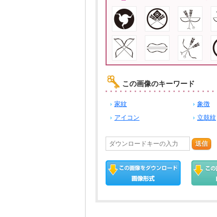
この画像のキーワード
家紋
象徴
アイコン
立鼓紋
送信