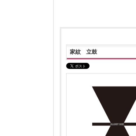
家紋 立鼓