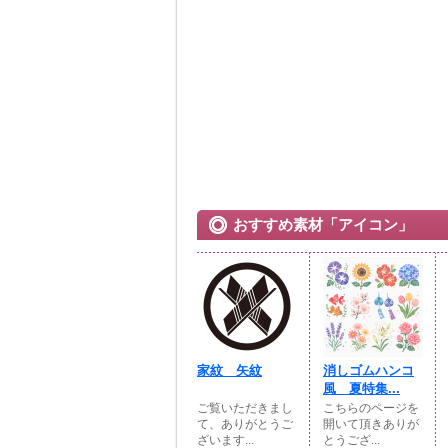
おすすめ素材「アイコン」
家紋 矢紋
消しゴムハンコ
風 夏特集...
ご覧いただきまし
こちらのページを
て、ありがとうご
開いて頂きありが
ざいます...
とうござ...