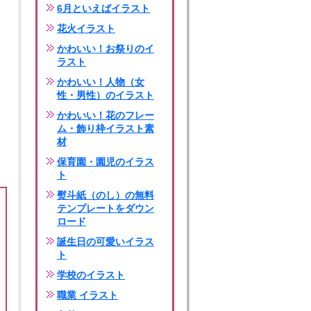
6月といえばイラスト
花火イラスト
かわいい！お祭りのイ
ラスト
かわいい！人物（女
性・男性）のイラスト
かわいい！花のフレー
ム・飾り枠イラスト素
材
保育園・園児のイラス
ト
熨斗紙（のし）の無料
テンプレートをダウン
ロード
誕生日の可愛いイラス
ト
学校のイラスト
職業 イラスト