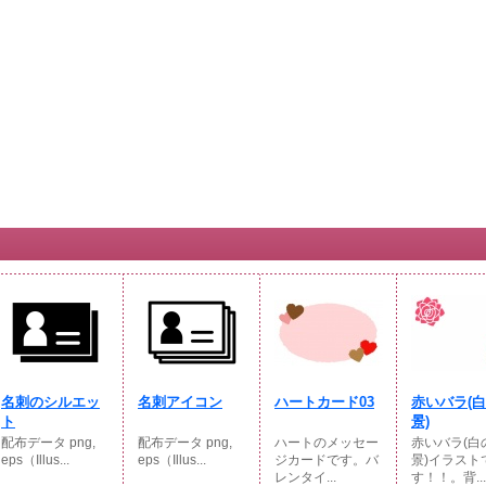
名刺のシルエッ
名刺アイコン
ハートカード03
赤いバラ(
ト
景)
配布データ png,
配布データ png,
ハートのメッセー
赤いバラ(白
eps（Illus...
eps（Illus...
ジカードです。バ
景)イラスト
レンタイ...
す！！。背...