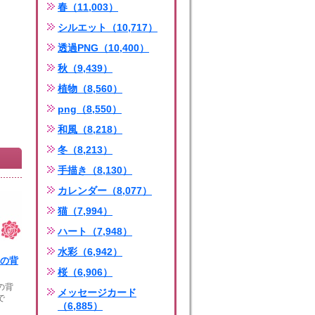
春（11,003）
シルエット（10,717）
透過PNG（10,400）
秋（9,439）
植物（8,560）
png（8,550）
和風（8,218）
冬（8,213）
手描き（8,130）
カレンダー（8,077）
猫（7,994）
ハート（7,948）
水彩（6,942）
白の背
桜（6,906）
の背
メッセージカード
で
（6,885）