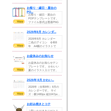
りの提...
お祭り・縁日・屋台の
PO...
お祭り・縁日・屋台の
POPテンプレートです。
ファイル形式は透過PNG
です。---太め...
2026年8月 カレンダ...
2026年8月 カレンダー
二色のアイコン 令和8
年 A4横のイラストで
す。8月をテ...
お盆休みのお知らせ
お盆休みのお知らせテン
プレートです。 かわいい
夏のイラスト入りです。
休業日の日付けを...
2026年 8月 かわい...
2026年（令和8年）8月の
カレンダーです。 サイ
ズ：横1480px 縦1047px...
お好み焼きとコテ
ご覧いただきありがとう