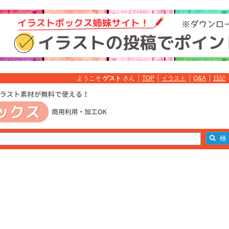
ようこそ
ゲスト
さん
TOP
イラスト
Q&A
日記