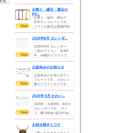
を見る
りの提...
お祭り・縁日・屋台の
PO...
お祭り・縁日・屋台の
POPテンプレートです。
ファイル形式は透過PNG
です。---太め...
2026年8月 カレンダ...
2026年8月 カレンダー
二色のアイコン 令和8
年 A4横のイラストで
す。8月をテ...
お盆休みのお知らせ
お盆休みのお知らせテン
プレートです。 かわいい
夏のイラスト入りです。
休業日の日付けを...
2026年 8月 かわい...
2026年（令和8年）8月の
カレンダーです。 サイ
ズ：横1480px 縦1047px...
お好み焼きとコテ
ご覧いただきありがとう