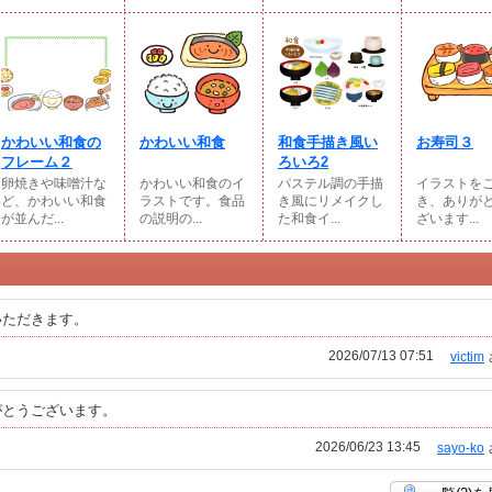
かわいい和食の
かわいい和食
和食手描き風い
お寿司３
フレーム２
ろいろ2
卵焼きや味噌汁な
かわいい和食のイ
パステル調の手描
イラストを
ど、かわいい和食
ラストです。食品
き風にリメイクし
き、ありが
が並んだ...
の説明の...
た和食イ...
ざいます...
いただきます。
2026/07/13 07:51
victim
がとうございます。
2026/06/23 13:45
sayo-ko