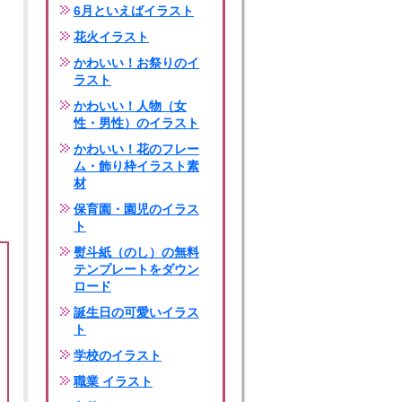
6月といえばイラスト
花火イラスト
かわいい！お祭りのイ
ラスト
かわいい！人物（女
性・男性）のイラスト
かわいい！花のフレー
ム・飾り枠イラスト素
材
保育園・園児のイラス
ト
熨斗紙（のし）の無料
テンプレートをダウン
ロード
誕生日の可愛いイラス
ト
学校のイラスト
職業 イラスト