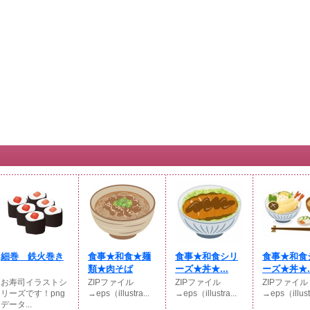
細巻 鉄火巻き
食事★和食★麺
食事★和食シリ
食事★和食
類★肉そば
ーズ★丼★...
ーズ★丼★..
お寿司イラストシ
ZIPファイル
ZIPファイル
ZIPファイル
リーズです！png
→eps（illustra...
→eps（illustra...
→eps（illustr
データ...