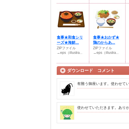
食事★和食シリ
食事★おかず★
ーズ★海鮮...
鶏のからあ...
ZIPファイル
ZIPファイル
→eps（illustra...
→eps（illustra...
ダウンロード コメント
有難う御座います。使わせて
使わせていただきます。あり