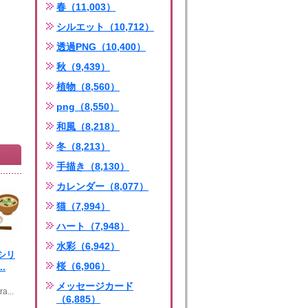
春（11,003）
シルエット（10,712）
透過PNG（10,400）
秋（9,439）
植物（8,560）
png（8,550）
和風（8,218）
冬（8,213）
手描き（8,130）
カレンダー（8,077）
猫（7,994）
ハート（7,948）
水彩（6,942）
シリ
桜（6,906）
.
メッセージカード
a...
（6,885）