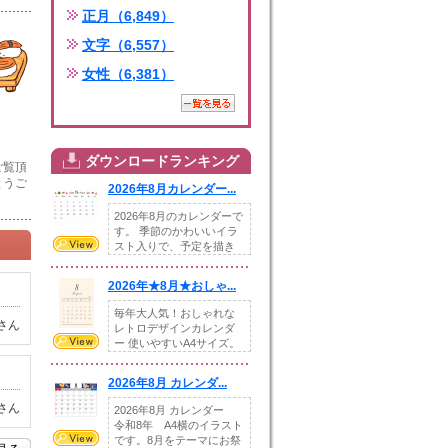
正月（6,849）
文字（6,557）
女性（6,381）
ダウンロードランキング
ご覧頂
とうご
2026年8月カレンダー...
2026年8月のカレンダーで
す。 季節のかわいいイラ
スト入りで、予定を描き
込めるスペ...
2026年★8月★おしゃ...
毎年大人気！おしゃれな
さん
レトロデザインカレンダ
ー 使いやすいA4サイズ。
illust...
2026年8月 カレンダ...
さん
2026年8月 カレンダー
令和8年 A4横のイラスト
です。8月をテーマにお祭