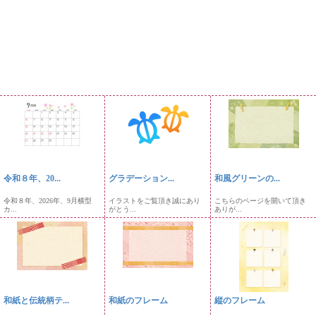
令和８年、20...
グラデーション...
和風グリーンの...
令和８年、2026年、9月横型
イラストをご覧頂き誠にあり
こちらのページを開いて頂き
カ...
がとう...
ありが...
和紙と伝統柄テ...
和紙のフレーム
縦のフレーム