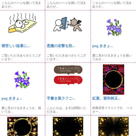
こちらのページを開いて頂き
こちらのページを開いて頂き
こちらのページを開いて頂き
ありが...
ありが...
ありが...
寝苦しい猛暑に...
悪魔の攻撃を防...
png ききょ...
ご覧いただきありがとうござ
ご覧いただきありがとうござ
夏に見かけるききょうを描い
います...
います...
てみま...
png ききょ...
手書き風ラフご...
紅葉、紫和柄玉...
夏に見かけるききょうを、描
こんにちは。まずは閲覧いた
和風背景イラストです。 ベク
いてみ...
だきあ...
ター...